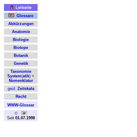
Leitseite
Glossare
Abkürzungen
Anatomie
Biologie
Biotope
Botanik
Genetik
Taxonomie
System
(
atik
)
+
Nomenklatur
geol.
Zeitskala
Recht
WWW-Glossar
©
Seit
01.07.1998