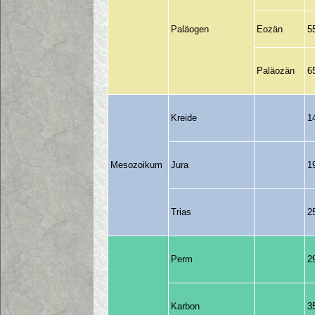
Paläogen
Eozän
5
Paläozän
6
Kreide
1
Mesozoikum
Jura
1
Trias
2
Perm
2
Karbon
3