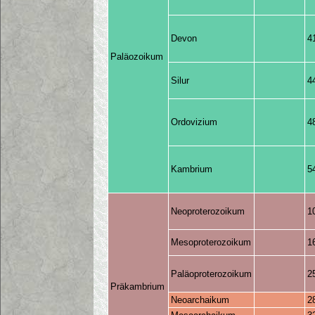
Devon
4
Paläozoikum
Silur
4
Ordovizium
4
Kambrium
5
Neoproterozoikum
1
Mesoproterozoikum
1
Paläoproterozoikum
2
Präkambrium
Neoarchaikum
2