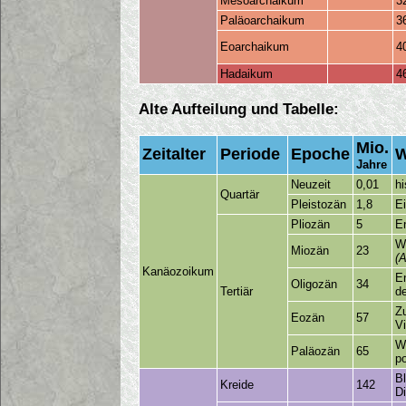
Mesoarchaikum
3
Paläoarchaikum
3
Eoarchaikum
4
Hadaikum
4
Alte Aufteilung und Tabelle:
Mio.
Zeitalter
Periode
Epoche
W
Jahre
Neuzeit
0,01
hi
Quartär
Pleistozän
1,8
E
Pliozän
5
E
W
Miozän
23
(
Kanäozoikum
E
Oligozän
34
Tertiär
d
Z
Eozän
57
Vi
W
Paläozän
65
p
B
Kreide
142
Di