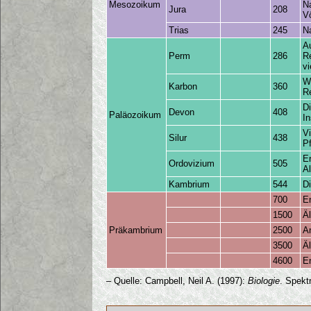
Mesozoikum
N
Jura
208
V
Trias
245
N
Au
Perm
286
R
vi
W
Karbon
360
R
Di
Devon
408
Paläozoikum
I
Vi
Silur
438
P
Er
Ordovizium
505
Al
Kambrium
544
D
700
En
1500
Ä
Präkambrium
2500
A
3500
Ä
4600
E
– Quelle: Campbell, Neil A. (1997):
Biologie
. Spekt