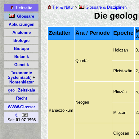
Tier & Natur
>
Glossare & Disziplinen
Die geolog
M
Zeitalter
Ära / Periode
Epoche
J
Holozän
0
Quartär
Pleistozän
2
Pliozän
5
Neogen
Kanäozoikum
Miozän
2
Oligozän
3