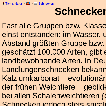
Tier & Natur
>
>
Schnecken
Schnecke
Fast alle Gruppen bzw. Klasse
einst entstanden: im Wasser, ü
Abstand größten Gruppe bzw.
geschätzt 100.000 Arten, gibt 
landbewohnende Arten. In Deu
Landlungenschnecken bekannt
Kalziumkarbonat – evolutionär
der frühen Weichtiere – gebi
bei allen Schalenweichtieren
(
Schnecken jedoch stets spiral