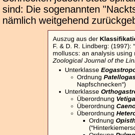
sind: Die sogenannten "Nackt
nämlich weitgehend zurückgeb
Auszug aus der
Klassifikat
F. & D. R. Lindberg: (1997):
molluscs: an analysis using 
Zoological Journal of the Li
Unterklasse
Eogastrop
Ordnung
Patelloga
Napfschnecken")
Unterklasse
Orthogast
Überordnung
Vetig
Überordnung
Caeno
Überordnung
Heter
Ordnung
Opist
("Hinterkiemers
Ordnung
Pulmo