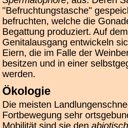
Spermatophore
, aus. Deren S
"Befruchtungstasche" gespeich
befruchten, welche die Gonade
Begattung produziert. Auf de
Genitalausgang entwickeln sic
Eiern, die im Falle der Weinb
besitzen und in einer selbstg
werden.
Ökologie
Die meisten Landlungenschnec
Fortbewegung sehr ortsgebund
Mobilität sind sie den
abiotisc