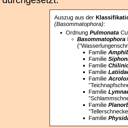
durchgesetzt.
Auszug aus der
Klassifikati
(Basommatophora)
:
Ordnung
Pulmonata
Cuv
Basommatophora
("Wasserlungensch
Familie
Amphib
Familie
Siphon
Familie
Chilini
Familie
Latiida
Familie
Acrolo
"Teichnapfschn
Familie
Lymnae
"Schlammschn
Familie
Planor
"Tellerschneck
Familie
Physid