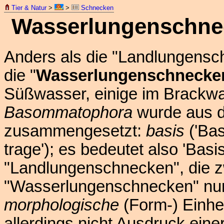
Tier & Natur
>
>
Schnecken
Wasserlungenschne
Anders als die "Landlungens
die "
Wasserlungenschnecke
Süßwasser, einige im Brackw
Basommatophora
wurde aus dr
zusammengesetzt:
basis
('Bas
trage'); es bedeutet also 'Bas
"Landlungenschnecken", die z
"Wasserlungenschnecken" nur 
morphologische
(Form-) Einhei
allerdings nicht Ausdruck eine