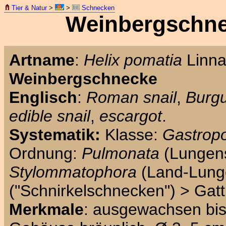
Tier & Natur
>
>
Schnecken
Weinbergschne
Artname
:
Helix pomatia
Linna
Weinbergschnecke
Englisch
:
Roman snail
,
Burgu
edible snail
,
escargot
.
Systematik:
Klasse:
Gastrop
Ordnung:
Pulmonata
(Lungen
Stylommatophora
(Land-Lung
("Schnirkelschnecken") > Gat
Merkmale
: ausgewachsen bis