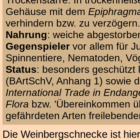
Gehäuse mit dem
Epiphragm
verhindern bzw. zu verzögern
Nahrung
: weiche abgestorben
Gegenspieler
vor allem für J
Spinnentiere, Nematoden, Vög
Status
: besonders geschützt
(BArtSchV, Anhang 1) sowie 
International Trade in Endan
Flora
bzw. 'Übereinkommen übe
gefährdeten Arten freilebender
Die Weinbergschnecke ist hi