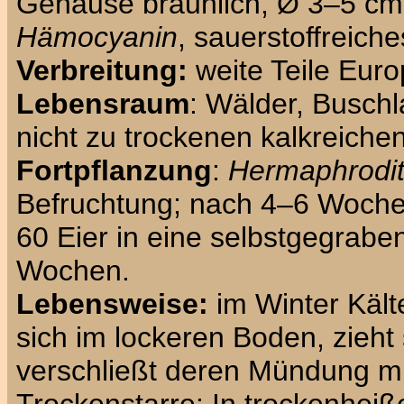
Gehäuse bräunlich, Ø 3–5 cm, 
Hämocyanin
, sauerstoffreiche
Verbreitung:
weite Teile Euro
Lebensraum
: Wälder, Buschl
nicht zu trockenen kalkreiche
Fortpflanzung
:
Hermaphrodi
Befruchtung; nach 4–6 Wochen
60 Eier in eine selbstgegrabe
Wochen.
Lebensweise:
im Winter Kält
sich im lockeren Boden, zieht
verschließt deren Mündung m
Trockenstarre: In trockenheiß