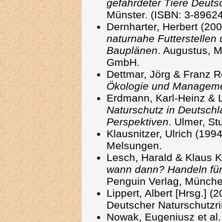
gefährdeter Tiere Deuts
Münster. (ISBN: 3-89624
Dernharter, Herbert (20
naturnahe Futterstellen 
Bauplänen
. Augustus, 
GmbH.
Dettmar, Jörg & Franz R
Ökologie und Managem
Erdmann, Karl-Heinz & L
Naturschutz in Deutschl
Perspektiven
. Ulmer, Stu
Klausnitzer, Ulrich (199
Melsungen.
Lesch, Harald & Klaus
wann dann? Handeln für 
Penguin Verlag, Münche
Lippert, Albert [Hrsg.] (
Deutscher Naturschutzr
Nowak, Eugeniusz et al.