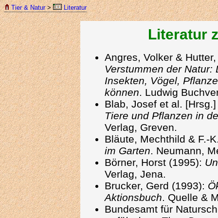
Tier & Natur
>
Literatur
Literatur
Angres, Volker & Hutter
Verstummen der Natur: 
Insekten, Vögel, Pflanze
können
. Ludwig Buchve
Blab, Josef et al. [Hrsg.
Tiere und Pflanzen in d
Verlag, Greven.
Bläute, Mechthild & F.-
im Garten
. Neumann, M
Börner, Horst (1995):
Un
Verlag, Jena.
Brucker, Gerd (1993):
Ök
Aktionsbuch
. Quelle & 
Bundesamt für Naturschu