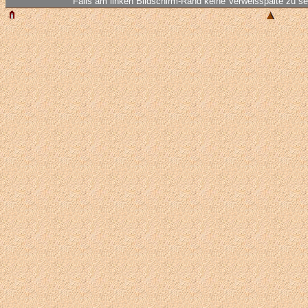
Falls am linken Bildschirm-Rand keine Verweisspalte zu seh