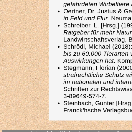
gefährdeten Wirbeltiere
Oertner, Dr. Justus & Ge
in Feld und Flur
. Neuma
Schreiber, L. [Hrsg.] (19
Ratgeber für mehr Natu
Landwirtschaftsverlag, B
Schrödl, Michael (2018)
bis zu 60.000 Tierarte
Auswirkungen hat
. Kom
Stegmann, Florian (200
strafrechtliche Schutz w
im nationalen und inter
Schriften zur Rechtswis
3-89649-574-7.
Steinbach, Gunter [Hrsg
Franck'hsche Verlagsbuc