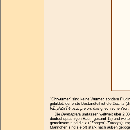
"Ohrwürmer" sind keine Würmer, sondern Flug
gebildet, der erste Bestandteil ist die
Dermis
(di
Ï€Ï„ÎµÏá½¹Î½
bzw.
pteron
, das griechische Wort f
Die
Dermaptera
umfassen weltweit über 2.030 
deutschsprachigen Raum gesamt 13) und weiter
gemeinsam sind die zu "Zangen"
(Forceps)
umg
Männchen sind sie oft stark nach außen gebo