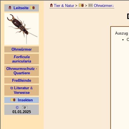
Tier & Natur
>
>
Ohrwürmer↓
Auszug 
O