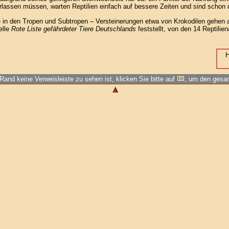
lassen müssen, warten Reptilien einfach auf bessere Zeiten und sind schon 
e in den Tropen und Subtropen – Versteinerungen etwa von Krokodilen gehen a
elle
Rote Liste gefährdeter Tiere Deutschlands
feststellt, von den 14 Reptilie
H
Rand keine Verweisleiste zu sehen ist, klicken Sie bitte auf
, um den ges