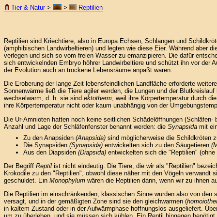
Tier & Natur
>
>
Reptilien
Reptilien sind Kriechtiere, also in Europa Echsen, Schlangen und Schildkrö
(amphibischen Landwirbeltieren) und legten wie diese Eier. Während aber die
verlegen und sich so vom freien Wasser zu emanzipieren. Die dafür entsch
sich entwickelnden Embryo höhrer Landwirbeltiere und schützt ihn vor der 
der Evolution auch an trockene Lebensräume anpaßt waren.
Die Eroberung der lange Zeit lebensfeindlichen Landfläche erforderte weite
Sonnenwärme ließ die Tiere agiler werden, die Lungen und der Blutkreislauf 
wechselwarm, d. h. sie sind
ektotherm
, weil ihre Körpertemperatur durch 
ihre Körpertemperatur nicht oder kaum unabhängig von der Umgebungstemper
Die Ur-Amnioten hatten noch keine seitlichen Schädelöffnungen (Schläfen-
Anzahl und Lage der Schläfenfenster benannt werden: die
Synapsida
mit ei
Zu den Anapsiden
(Anapsida)
sind möglicherweise die Schildkröten z
Die Synapsiden
(Synapsida)
entwickelten sich zu den Säugetieren
(
Aus den Diapsiden
(Diapsida)
entwickelten sich die "Reptilien" (ohne
Der Begriff
Reptil
ist nicht eindeutig: Die Tiere, die wir als "Reptilien" 
Krokodile zu den "Reptilien", obwohl diese näher mit den Vögeln verwandt 
geschuldet. Ein
Monophylum
wären die Reptilien dann, wenn wir zu ihnen au
Die Reptilien im einschränkenden, klassischen Sinne wurden also von den spä
versagt, und in der gemäßigten Zone sind sie den gleichwarmen (
homoiothe
in kaltem Zustand oder in der Aufwärmphase hoffnungslos ausgeliefert. Üb
um zu überleben, und sie müssen sich kühlen. Ein Reptil hingegen benötigt 