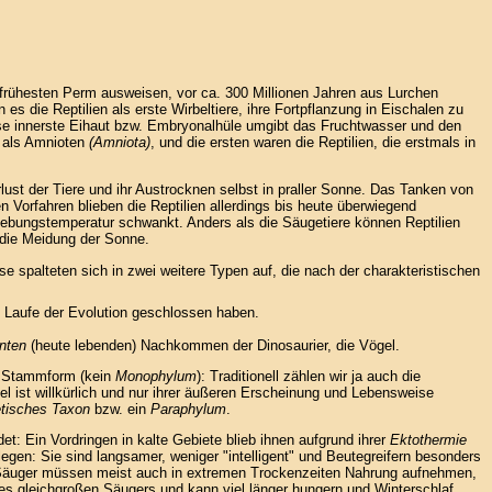
m frühesten Perm ausweisen, vor ca. 300 Millionen Jahren aus Lurchen
s die Reptilien als erste Wirbeltiere, ihre Fortpflanzung in Eischalen zu
se innerste Eihaut bzw. Embryonalhüle umgibt das Fruchtwasser und den
r als Amnioten
(Amniota)
, und die ersten waren die Reptilien, die erstmals in
lust der Tiere und ihr Austrocknen selbst in praller Sonne. Das Tanken von
n Vorfahren blieben die Reptilien allerdings bis heute überwiegend
gebungstemperatur schwankt. Anders als die Säugetiere können Reptilien
 die Meidung der Sonne.
e spalteten sich in zwei weitere Typen auf, die nach der charakteristischen
m Laufe der Evolution geschlossen haben.
nten
(heute lebenden) Nachkommen der Dinosaurier, die Vögel.
er Stammform (kein
Monophylum
): Traditionell zählen wir ja auch die
el ist willkürlich und nur ihrer äußeren Erscheinung und Lebensweise
etisches Taxon
bzw. ein
Paraphylum
.
t: Ein Vordringen in kalte Gebiete blieb ihnen aufgrund ihrer
Ektothermie
egen: Sie sind langsamer, weniger "intelligent" und Beutegreifern besonders
en Säuger müssen meist auch in extremen Trockenzeiten Nahrung aufnehmen,
nes gleichgroßen Säugers und kann viel länger hungern und Winterschlaf