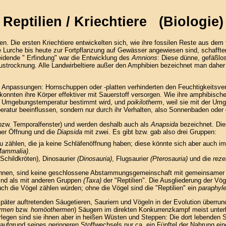
Reptilien / Kriechtiere (Biologie)
ten. Die ersten Kriechtiere entwickelten sich, wie ihre fossilen Reste aus de
 Lurche bis heute zur Fortpflanzung auf Gewässer angewiesen sind, schafften e
eidende " Erfindung" war die Entwicklung des
Amnions
: Diese dünne, gefäßlo
Austrocknung. Alle Landwirbeltiere außer den Amphibien bezeichnet man dahe
re Anpassungen: Hornschuppen oder -platten verhinderten den Feuchtigkeitsver
konnten ihre Körper effektiver mit Sauerstoff versorgen. Wie ihre amphibische
die Umgebungstemperatur bestimmt wird, und
poikilotherm
, weil sie mit der Um
atur beeinflussen, sondern nur durch ihr Verhalten, also Sonnenbaden oder
 bzw. Temporalfenster) und werden deshalb auch als
Anapsida
bezeichnet. Dies
ner Öffnung und die
Diapsida
mit zwei. Es gibt bzw. gab also drei Gruppen:
u zählen, die ja keine Schläfenöffnung haben; diese könnte sich aber auch i
Mammalia)
.
 Schildkröten), Dinosaurier
(Dinosauria)
, Flugsaurier
(Pterosauria)
und die
reze
bezeichnen, sind keine geschlossene Abstammungsgemeinschaft mit gemeinsam
sind als mit anderen Gruppen
(Taxa)
der "Reptilien". Die Ausgliederung der Vög
ch die Vögel zählen würden; ohne die Vögel sind die "Reptilien" ein
paraphyl
ter auftretenden Säugetieren, Sauriern und Vögeln in der Evolution überrunde
rmen
bzw.
homöothermen
) Säugern im direkten Konkurrenzkampf meist unterl
erlegen sind sie ihnen aber in heißen Wüsten und Steppen: Die dort lebend
aufgrund seines geringeren Stoffwechsels nur ca. ein Fünftel der Nahrung ei