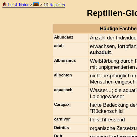
Tier & Natur
>
>
Reptilien
Reptilien-G
Häufige Fachb
Abundanz
Anzahl der Individue
adult
erwachsen, fortpflan
subadult
.
Albinismus
Weißfärbung durch 
mit unpigmentierten
allochton
nicht ursprünglich 
Menschen eingeschl
aquatisch
Wasser...; die aquat
Laichgewässer
Carapax
harte Bedeckung der 
"Rückenschild"
carnivor
fleischfressend
Detritus
organische Zersetz
Drift
passive Fortbewegu