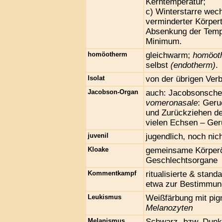
Kerntemperatur;
c) Winterstarre we
verminderter Körper
Absenkung der Temper
Minimum.
homöotherm
gleichwarm;
homöot
selbst
(endotherm)
.
Isolat
von der übrigen Ver
Jacobson-Organ
auch: Jacobsonsche
vomeronasale
: Geru
und Zurückziehen de
vielen Echsen – Ger
juvenil
jugendlich, noch nic
Kloake
gemeinsame Körperöf
Geschlechtsorgane
Kommentkampf
ritualisierte & stan
etwa zur Bestimmun
Leukismus
Weißfärbung mit pig
Melanozyten
Melanismus
Schwarz- bzw. Dunk