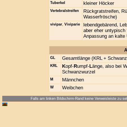
Tuberkel
kleiner Höcker
Vertebralstreifen
Rückgratstreifen, Rü
Wasserfrösche)
vivipar
,
Viviparie
lebendgebärend, Le
aber eher untypisch 
Anpassung an kalte
A
GL
Gesamtlänge (KRL + Schwanz
KRL
K
opf-
R
umpf-
L
änge, also bei W
Schwanzwurzel
M
Männchen
W
Weibchen
Falls am linken Bildschirm-Rand keine Verweisleiste zu seh