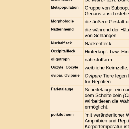
Metapopulation
Gruppe von Subpopul
Genaustausch stehe
Morphologie
die äußere Gestalt u
Natternhemd
die während der Häu
von Schlangen
Nuchalfleck
Nackenfleck
Occipitalfleck
Hinterkopf- bzw. Hin
oligotroph
nährstoffarm
Oozyte
,
Oocyte
weibliche Keimzelle,
ovipar
,
Oviparie
Ovipare
Tiere legen 
für Reptilien
Parietalauge
Scheitelauge: ein na
dem Scheitelbein
(O
Wirbeltieren die Wa
ermöglicht.
poikilotherm
'mit veränderlicher 
Amphibien und Repti
Körpertemperatur is