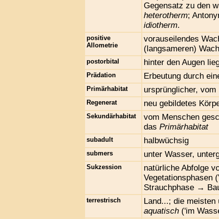
Gegensatz zu den w
heterotherm
; Anton
idiotherm
.
positive
vorauseilendes Wach
Allometrie
(langsameren) Wac
postorbital
hinter den Augen lie
Prädation
Erbeutung durch ein
Primärhabitat
ursprünglicher, vom
Regenerat
neu gebildetes Körpe
Sekundärhabitat
vom Menschen gesch
das
Primärhabitat
subadult
halbwüchsig
submers
unter Wasser, unter
Sukzession
natürliche Abfolge v
Vegetationsphasen 
Strauchphase → Ba
terrestrisch
Land...; die meisten
aquatisch
('im Wasse