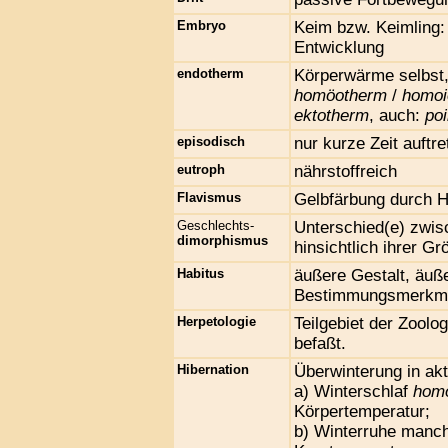
Embryo
Keim bzw. Keimling:
Entwicklung
endotherm
Körperwärme selbst, 
homöotherm
/
homoi
ektotherm
, auch:
poi
episodisch
nur kurze Zeit auftr
eutroph
nährstoffreich
Flavismus
Gelbfärbung durch 
Geschlechts-
Unterschied(e) zwi
dimorphismus
hinsichtlich ihrer G
Habitus
äußere Gestalt, äuß
Bestimmungsmerkm
Herpetologie
Teilgebiet der Zoolo
befaßt.
Hibernation
Überwinterung in ak
a) Winterschlaf
homo
Körpertemperatur;
b) Winterruhe manc