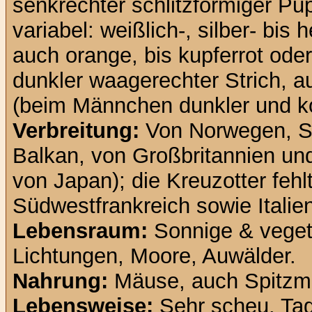
senkrechter schlitzförmiger Pup
variabel: weißlich-, silber- bis 
auch orange, bis kupferrot oder
dunkler waagerechter Strich, a
(beim Männchen dunkler und ko
Verbreitung:
Von Norwegen, S
Balkan, von Großbritannien und
von Japan); die Kreuzotter fehl
Südwestfrankreich sowie Italie
Lebensraum:
Sonnige & vegeta
Lichtungen, Moore, Auwälder.
Nahrung:
Mäuse, auch Spitzmä
Lebensweise:
Sehr scheu. Ta