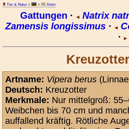
Tier & Natur
>
>
Arten
Gattungen
·
Natrix natr
Zamensis longissimus
·
Co
·
Kreuzotte
Artname:
Vipera berus
(Linnae
Deutsch:
Kreuzotter
Merkmale:
Nur mittelgroß: 55
Weibchen bis 70 cm und manch
auffallend kräftig. Rötliche Aug