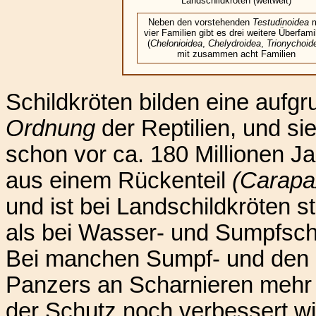
Landschildkröten (weltweit)
Neben den vorstehenden
Testudinoidea
m
vier Familien gibt es drei weitere Überfami
(
Chelonioidea
,
Chelydroidea
,
Trionychoid
mit zusammen acht Familien
Schildkröten bilden eine aufg
Ordnung
der Reptilien, und sie
schon vor ca. 180 Millionen Ja
aus einem Rückenteil
(Carapa
und ist bei Landschildkröten s
als bei Wasser- und Sumpfschil
Bei manchen Sumpf- und den D
Panzers an Scharnieren mehr 
der Schutz noch verbessert wi