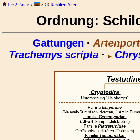
Tier & Natur
>
>
Reptilien-Arten
Ordnung: Schil
Gattungen
·
Artenport
Trachemys scripta
·
Chrys
Testudin
Cryptodira
Unterordnung "Halsberger"
Familie
Emydidae
(Neuwelt-Sumpfschildkröten, 1 Art in Euras
Familie
Geoemydidae
(Altwelt-Sumpfschildkröten)
Familie
Platysternidae
Großkopfschildkröten (Ostasien)
Familie
Testudinidae