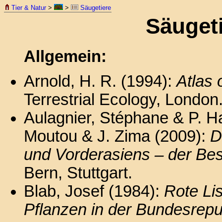
Tier & Natur
>
>
Säugetiere
Säugeti
Allgemein:
Arnold, H. R. (1994):
Atlas 
Terrestrial Ecology, London
Aulagnier, Stéphane & P. Haf
Moutou & J. Zima (2009):
D
und Vorderasiens – der Be
Bern, Stuttgart.
Blab, Josef (1984):
Rote Li
Pflanzen in der Bundesrepu