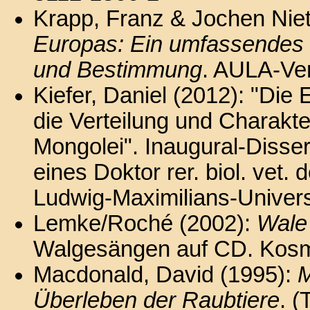
Krapp, Franz & Jochen Ni
Europas: Ein umfassendes 
und Bestimmung
. AULA-Ver
Kiefer, Daniel (2012): "Die
die Verteilung und Charakt
Mongolei". Inaugural-Disse
eines Doktor rer. biol. vet. 
Ludwig-Maximilians-Univer
Lemke/Roché (2002):
Wale
Walgesängen auf CD. Kosmo
Macdonald, David (1995):
M
Überleben der Raubtiere
. (