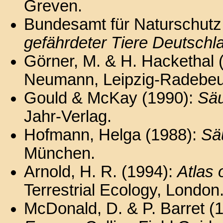
Greven.
Bundesamt für Naturschutz 
gefährdeter Tiere Deutschl
Görner, M. & H. Hackethal 
Neumann, Leipzig-Radebeu
Gould & McKay (1990):
Säu
Jahr-Verlag.
Hofmann, Helga (1988):
Sä
München.
Arnold, H. R. (1994):
Atlas 
Terrestrial Ecology, London
McDonald, D. & P. Barret (