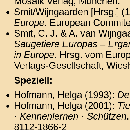
Mosaik Verlag, München.
Smit/Wijngaarden [Hrsg.] (
Europe
. European Commitee
Smit, C. J. & A. van Wijng
Säugetiere Europas – Erg
in Europe
. Hrsg. vom Europ
Verlags-Gesellschaft, Wies
Speziell:
Hofmann, Helga (1993):
Der
Hofmann, Helga (2001):
Ti
· Kennenlernen · Schützen
8112-1866-2