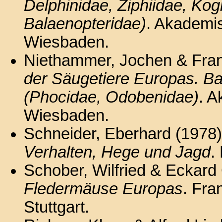
Delphinidae, Ziphiidae, Kog
Balaenopteridae)
. Akademis
Wiesbaden.
Niethammer, Jochen & Fran
der Säugetiere Europas. B
(Phocidae, Odobenidae)
. A
Wiesbaden.
Schneider, Eberhard (1978
Verhalten, Hege und Jagd
.
Schober, Wilfried & Eckar
Fledermäuse Europas
. Fra
Stuttgart.