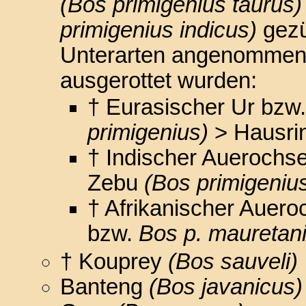
(Bos primigenius taurus)
primigenius indicus)
gezü
Unterarten angenommen, 
ausgerottet wurden:
† Eurasischer Ur bzw
primigenius)
> Hausri
† Indischer Auerochs
Zebu
(Bos primigenius
† Afrikanischer Auero
bzw.
Bos p. mauretan
† Kouprey
(Bos sauveli)
Banteng
(Bos javanicus)