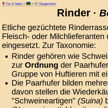
Tier & Natur
>
>
Säugerarten
Rinder
·
B
Etliche gezüchtete Rinderrasse
Fleisch- oder Milchlieferanten
eingesetzt. Zur Taxonomie:
Rinder gehören wie Schwei
zur
Ordnung
der Paarhufe
Gruppe von Huftieren mit e
Die Paarhufer bilden mehr
davon stellen die Wiederk
"Schweineartigen"
(Suina)
b