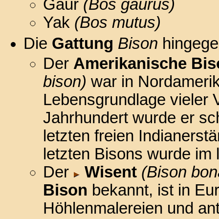
Gaur
(Bos gaurus)
Yak
(Bos mutus)
Die
Gattung
Bison
hingegen
Der
Amerikanische Bis
bison)
war in Nordamerik
Lebensgrundlage vieler 
Jahrhundert wurde er sch
letzten freien Indianers
letzten Bisons wurde im 
Der
Wisent
(Bison bon
Bison
bekannt, ist in Eu
Höhlenmalereien und ant