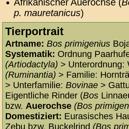
Afrikanischer Auerochse (
B
p. mauretanicus
)
Tierportrait
Artname:
Bos primigenius
Boj
Systematik:
Ordnung Paarhufe
(Artiodactyla)
> Unterordnung: 
(Ruminantia)
> Familie: Horntr
> Unterfamilie:
Bovinae
> Gatt
Eigentliche Rinder (
Bos
Linnae
bzw.
Auerochse
(Bos primigen
Domestiziert:
Eurasisches Ha
Zebu bzw. Buckelrind
(Bos prim