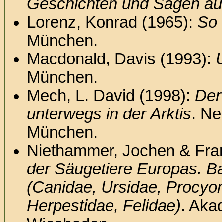
Geschichten und Sagen aus
Lorenz, Konrad (1965):
So 
München.
Macdonald, Davis (1993):
München.
Mech, L. David (1998):
Der
unterwegs in der Arktis
. Ne
München.
Niethammer, Jochen & Fran
der Säugetiere Europas. Ba
(Canidae, Ursidae, Procyon
Herpestidae, Felidae)
. Aka