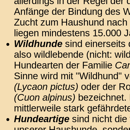
allerdings in der Regel der
Anfänge der Bindung des W
Zucht zum Haushund nach m
liegen mindestens 15.000 J
Wildhunde
sind einerseits
also wildlebende (nicht: wil
Hundearten der Familie
Can
Sinne wird mit "Wildhund" v
(Lycaon pictus)
oder der Ro
(Cuon alpinus)
bezeichnet. 
mittlerweile stark gefährdet
Hundeartige
sind nicht di
unserer Haushunde, sondern