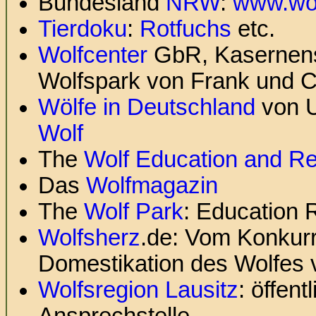
Bundesland
NRW
:
www.wol
Tierdoku
:
Rotfuchs
etc.
Wolfcenter
GbR, Kasernens
Wolfspark von Frank und C
Wölfe in Deutschland
von U
Wolf
The
Wolf Education and R
Das
Wolfmagazin
The
Wolf Park
: Education 
Wolfsherz
.de: Vom Konkurr
Domestikation des Wolfes 
Wolfsregion Lausitz
: öffen