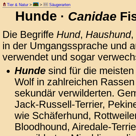
Tier & Natur
>
>
Säugerarten
Hunde
·
Canidae
Fi
Die Begriffe
Hund
,
Haushund
in der Umgangssprache und a
verwendet und sogar verwechs
Hunde
sind für die meisten
Wolf in zahlreichen Rasse
sekundär verwilderten. Gem
Jack-Russell-Terrier, Pekin
wie Schäferhund, Rottweiler
Bloodhound, Airedale-Terrie