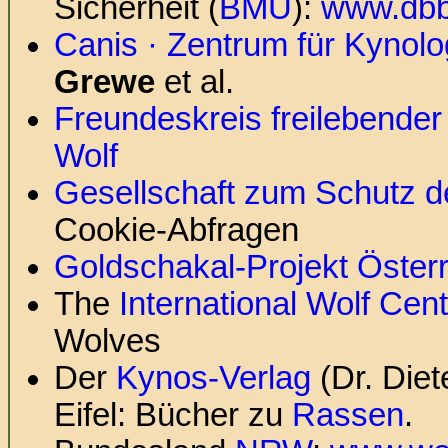
Sicherheit (
BMU
):
www.dbb
Canis · Zentrum für Kynolo
Grewe
et al.
Freundeskreis freilebender
Wolf
Gesellschaft zum Schutz de
Cookie-Abfragen
Goldschakal-Projekt Öster
The
International Wolf Cen
Wolves
Der
Kynos-Verlag
(Dr. Diet
Eifel: Bücher zu
Rassen
.