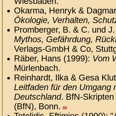
Wiesbaden.
Okarma, Henryk & Dagmar
Ökologie, Verhalten, Schut
Promberger, B. & C. und J
Mythos, Gefährdung, Rück
Verlags-GmbH & Co, Stuttg
Räber, Hans (1999):
Vom W
Mürlenbach.
Reinhardt, Ilka & Gesa Klu
Leitfaden für den Umgang mit
Deutschland
. BfN-Skripte
(BfN), Bonn.