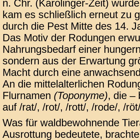
n. Chr. (Karolinger-Zeit) wurd
kam es schließlich erneut zu 
durch die Pest Mitte des 14. 
Das Motiv der Rodungen erwu
Nahrungsbedarf einer hunger
sondern aus der Erwartung g
Macht durch eine anwachsende
An die mittelalterlichen Rodun
Flurnamen
(Toponyme)
, die –
auf /rat/, /rot/, /rott/, /rode/, /r
Was für waldbewohnende Tiera
Ausrottung bedeutete, bracht