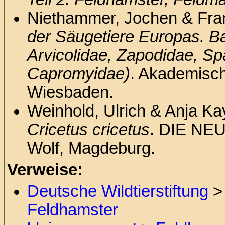
Niethammer, Jochen & Fran
der Säugetiere Europas. Ban
Arvicolidae, Zapodidae, Spa
Capromyidae)
. Akademisch
Wiesbaden.
Weinhold, Ulrich & Anja Ka
Cricetus cricetus
. DIE NE
Wolf, Magdeburg.
Verweise:
Deutsche Wildtierstiftung
Feldhamster