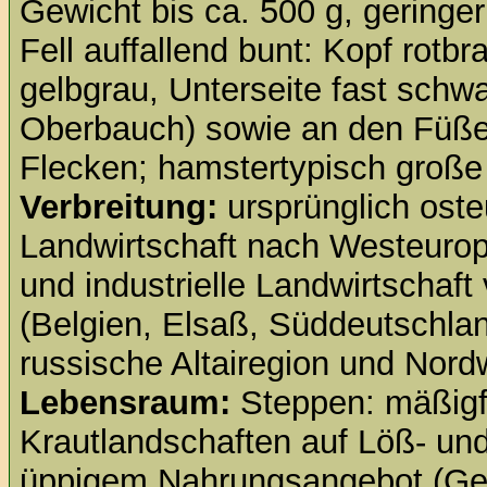
Gewicht bis ca. 500 g, gering
Fell auffallend bunt: Kopf rotb
gelbgrau, Unterseite fast schwa
Oberbauch) sowie an den Füße
Flecken; hamstertypisch große 
Verbreitung:
ursprünglich ost
Landwirtschaft nach Westeuropa
und industrielle Landwirtschaf
(Belgien, Elsaß, Süddeutschlan
russische Altairegion und Nordw
Lebensraum:
Steppen: mäßigf
Krautlandschaften auf Löß- un
üppigem Nahrungsangebot (Get