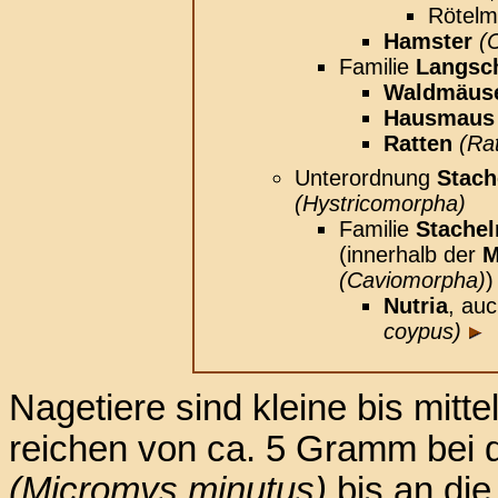
Rötel
Hamster
(
Familie
Langsc
Waldmäus
Hausmaus
Ratten
(Ra
Unterordnung
Stach
(Hystricomorpha)
Familie
Stachel
(innerhalb der
M
(Caviomorpha)
)
Nutria
, au
coypus)
Nagetiere sind kleine bis mitt
reichen von ca. 5 Gramm bei
(Micromys minutus)
bis an di