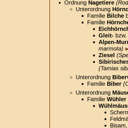
Ordnung
Nagetiere
(Rod
Unterordnung
Hörn
Familie
Bilche
b
Familie
Hörnch
Eichhörnc
Gleit-
bzw
Alpen-Mur
marmota)
Ziesel
(Spe
Sibirische
(Tamias sibi
Unterordnung
Biber
Familie
Biber
(
Unterordnung
Mäus
Familie
Wühler
Wühlmäus
Scher
Feldm
Bisam,