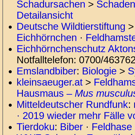
Schadursachen
>
Schaden
Detailansicht
Deutsche Wildtierstiftung
Eichhörnchen
·
Feldhamst
Eichhörnchenschutz Akton
Notfalltelefon: 0700/46376
Emslandbiber
:
Biologie
>
S
kleinsaeuger.at
>
Feldhams
Hausmaus –
Mus musculu
Mitteldeutscher Rundfunk
:
· 2019 wieder mehr Fälle v
Tierdoku
:
Biber
·
Feldhase