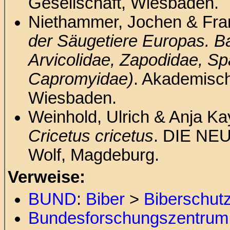
Gesellschaft, Wiesbaden.
Niethammer, Jochen & Fran
der Säugetiere Europas. Ban
Arvicolidae, Zapodidae, Sp
Capromyidae)
. Akademisch
Wiesbaden.
Weinhold, Ulrich & Anja Ka
Cricetus cricetus
. DIE NE
Wolf, Magdeburg.
Verweise:
BUND
:
Biber
>
Biberschut
Bundesforschungszentrum 