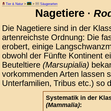
Tier & Natur
>
>
Säugerarten
Nagetiere
·
Rod
Die Nagetiere sind in der Kla
artenreichste Ordnung: Die fa
erobert, einige Langschwan
obwohl der Fünfte Kontinent ei
Beuteltiere
(Marsupialia)
bekann
vorkommenden Arten lassen si
Unterfamilien, Tribus etc.) so d
Systematik in der Kla
(Mammalia)
: