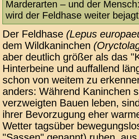
Marderarten – und der Mensch:
wird der Feldhase weiter bejagt
Der Feldhase
(Lepus europae
dem Wildkaninchen
(Oryctola
aber deutlich größer als das "
Hinterbeine und auffallend lä
schon von weitem zu erkennen
anders: Während Kaninchen soz
verzweigten Bauen leben, sind
ihrer Bevorzugung eher warme
Wetter tagsüber bewegungslos
"Sassen" genannt) ruhen, aus 