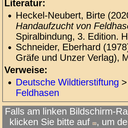
Literatur:
Heckel-Neubert, Birte (202
Handaufzucht von Feldhas
Spiralbindung, 3. Edition
Schneider, Eberhard (1978
Gräfe und Unzer Verlag), 
Verweise:
Deutsche Wildtierstiftung
Feldhasen
Falls am linken Bildschirm-Ra
klicken Sie bitte auf
, um d