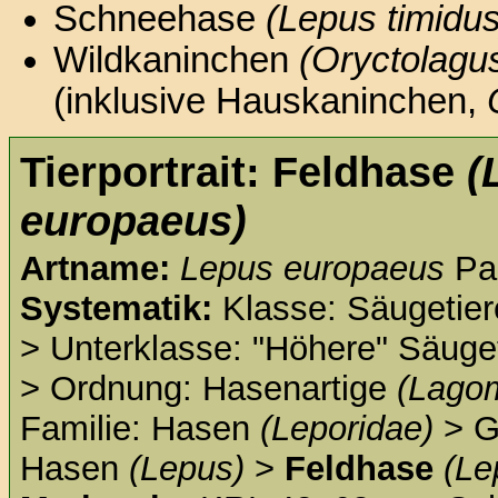
Schneehase
(Lepus timidus
Wildkaninchen
(Oryctolagu
(inklusive Hauskaninchen,
Tierportrait: Feldhase
(
europaeus)
Artname:
Lepus europaeus
Pal
Systematik:
Klasse: Säugetie
> Unterklasse: "Höhere" Säuge
> Ordnung: Hasenartige
(Lago
Familie: Hasen
(Leporidae)
> G
Hasen
(Lepus)
>
Feldhase
(Le