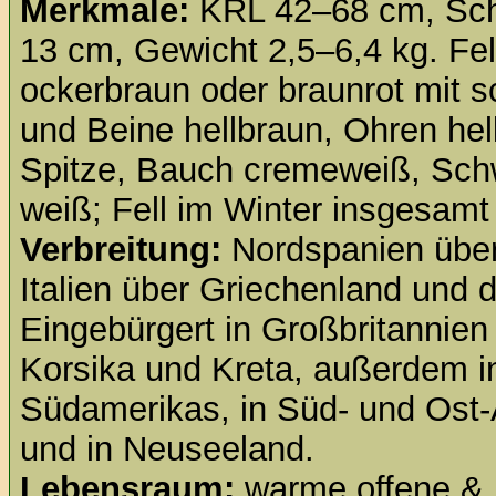
Merkmale:
KRL 42–68 cm, Sch
13 cm, Gewicht 2,5–6,4 kg. Fel
ockerbraun oder braunrot mit s
und Beine hellbraun, Ohren hel
Spitze, Bauch cremeweiß, Schw
weiß; Fell im Winter insgesamt 
Verbreitung:
Nordspanien über 
Italien über Griechenland und d
Eingebürgert in Großbritannie
Korsika und Kreta, außerdem 
Südamerikas, in Süd- und Ost-
und in Neuseeland.
Lebensraum:
warme offene & 