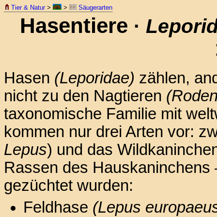
Tier & Natur
>
>
Säugerarten
Hasentiere
·
Lepori
Hasen
(Leporidae)
zählen, and
nicht zu den Nagtieren
(Roden
taxonomische Familie mit weltw
kommen nur drei Arten vor: z
Lepus
) und das Wildkaninche
Rassen des Hauskaninchens –
gezüchtet wurden:
Feldhase
(Lepus europaeu