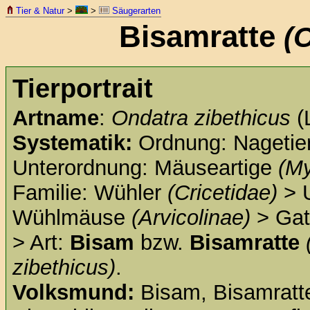
Tier & Natur
>
>
Säugerarten
Bisamratte
(
Tierportrait
Artname
:
Ondatra zibethicus
(
Systematik:
Ordnung: Nagetie
Unterordnung: Mäuseartige
(M
Familie: Wühler
(Cricetidae)
> U
Wühlmäuse
(Arvicolinae)
> Gat
> Art:
Bisam
bzw.
Bisamratte
zibethicus)
.
Volksmund:
Bisam, Bisamratte