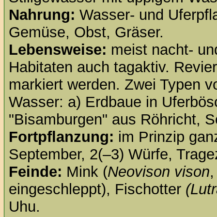
Nahrung:
Wasser- und Uferpfla
Gemüse, Obst, Gräser.
Lebensweise:
meist nacht- un
Habitaten auch tagaktiv. Revi
markiert werden. Zwei Typen v
Wasser: a) Erdbaue in Uferbös
"Bisamburgen" aus Röhricht, Sc
Fortpflanzung:
im Prinzip ganz
September, 2(–3) Würfe, Tragez
Feinde:
Mink (
Neovison vison
,
eingeschleppt), Fischotter
(Lutr
Uhu.