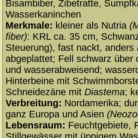
Bisambiber, Zibetratte, Sumpf
Wasserkaninchen
Merkmale:
kleiner als Nutria
(
fiber)
: KRL ca. 35 cm, Schwanz 
Steuerung), fast nackt, anders a
abgeplattet; Fell schwarz über
und wasserabweisend; wasserd
Hinterbeine mit Schwimmborste
Schneidezäne mit
Diastema
; 
Verbreitung:
Nordamerika; durc
ganz Europa und Asien
(Neozo
Lebensraum:
Feuchtgebiete, F
Stillgewässer mit üppigem Was