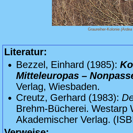
Graureiher-Kolonie
(Ardea 
Literatur:
Bezzel, Einhard (1985):
Ko
Mitteleuropas – Nonpass
Verlag, Wiesbaden.
Creutz, Gerhard (1983):
De
Brehm-Bücherei. Westarp 
Akademischer Verlag. (IS
Verweise: