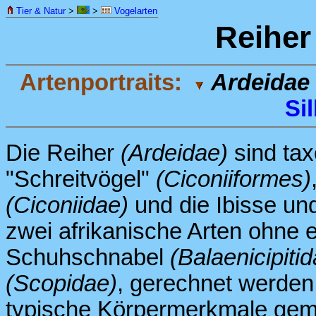
Tier & Natur
>
>
Vogelarten
Reiher
Artenportraits:
Ardeidae
Sil
Die Reiher
(Ardeidae)
sind tax
"Schreitvögel"
(Ciconiiformes)
(Ciconiidae)
und die Ibisse und
zwei afrikanische Arten ohne 
Schuhschnabel
(Balaenicipiti
(Scopidae)
, gerechnet werden.
typische Körpermerkmale geme