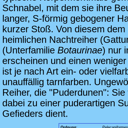
Schnabel, mit dem sie ihre Be
langer, S-förmig gebogener Hal
kurzer Stoß. Von diesem dem L
heimlichen Nachtreiher (Gatt
(Unterfamilie
Botaurinae
) nur 
erscheinen und einen weniger
ist je nach Art ein- oder vielfar
unauffällig tarnfarben. Ungew
Reiher, die "Puderdunen": Sie
dabei zu einer puderartigen S
Gefieders dient.
Ordnung
:
Pelecaniformes