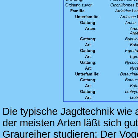
Ordnung zuvor:
Ciconiiformes
B
Familie
:
Ardeidae
Lea
Unterfamilie
:
Ardeinae
L
Gattung
:
Ardea
Arten
:
Arde
Arde
Gattung
:
Bubulc
Art
:
Bubu
Gattung
:
Egretta
Art
:
Egre
Gattung
:
Nyctic
Art
:
Nyct
Unterfamilie
:
Botaurina
Gattung
:
Botaur
Art
:
Bota
Gattung
:
Ixobry
Art
:
Ixob
Die typische Jagdtechnik wie 
der meisten Arten läßt sich gu
Graureiher studieren: Der Voge