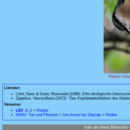
Kleiber
(Sitt
Literatur:
Löhrl, Hans & Goetz Rheinwald (1988):
Etho-ökologische Untersuchu
Zippelius, Hanna-Maria (1973): "Das Kopfabwärtsklettern des Kleiber
Verweise:
LBV
:
A–Z
>
Kleiber
NABU
:
Tier und Pflanzen
>
Von Amsel bis Zilpzalp
>
Kleiber
.
Falls am linken Bildschirm-