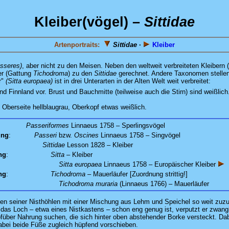
Kleiber(vögel) –
Sittidae
Artenportraits:
Sittidae
·
Kleiber
sseres)
, aber nicht zu den Meisen. Neben den weltweit verbreiteten Kleibern
er (Gattung
Tichodroma
) zu den
Sittidae
gerechnet. Andere Taxonomen stellen 
r"
(Sitta europaea)
ist in drei Unterarten in der Alten Welt weit verbreitet:
 Finnland vor. Brust und Bauchmitte (teilweise auch die Stirn) sind weißlich
, Oberseite hellblaugrau, Oberkopf etwas weißlich.
Passeriformes
Linnaeus 1758 – Sperlingsvögel
ung
:
Passeri
bzw.
Oscines
Linnaeus 1758 – Singvögel
Sittidae
Lesson 1828 – Kleiber
ng
:
Sitta
– Kleiber
:
Sitta europaea
Linnaeus 1758 – Europäischer Kleiber
ng
:
Tichodroma
– Mauerläufer [Zuordnung strittig!]
:
Tichodroma muraria
(Linnaeus 1766) – Mauerläufer
n seiner Nisthöhlen mit einer Mischung aus Lehm und Speichel so weit zuzuk
n das Loch – etwa eines Nistkastens – schon eng genug ist, verputzt er zw
ber Nahrung suchen, die sich hinter oben abstehender Borke versteckt. Dabe
bei beide Füße zugleich hüpfend vorschieben.