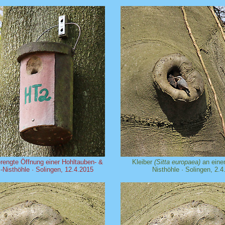
rengte Öffnung einer Hohltauben- &
Kleiber
(Sitta europaea)
an einer
Nisthöhle · Solingen, 12.4.2015
Nisthöhle · Solingen, 2.4