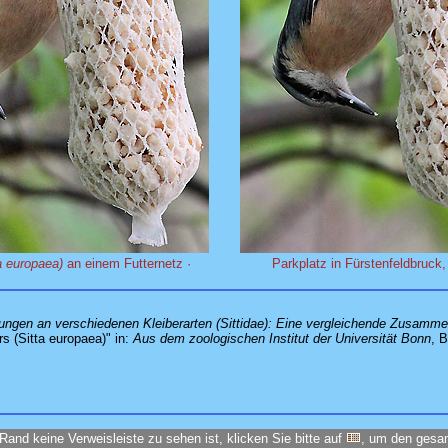
a europaea)
an einem Futternetz ·
Parkplatz in Fürstenfeldbruck
ngen an verschiedenen Kleiberarten (Sittidae): Eine vergleichende Zusamme
s (Sitta europaea)" in:
Aus dem zoologischen Institut der Universität Bonn
, 
Rand keine Verweisleiste zu sehen ist, klicken Sie bitte auf
, um den ges