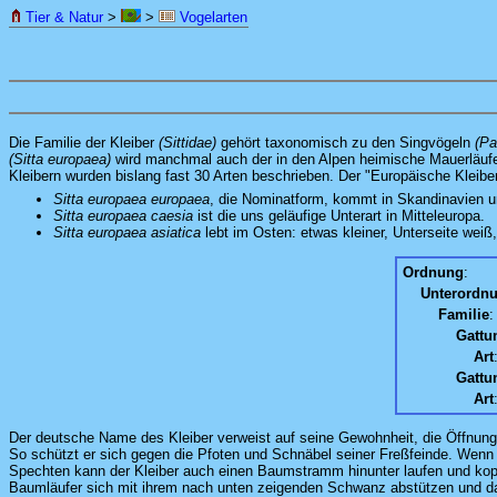
Tier & Natur
>
>
Vogelarten
Die Familie der Kleiber
(Sittidae)
gehört taxonomisch zu den Singvögeln
(Pa
(Sitta europaea)
wird manchmal auch der in den Alpen heimische Mauerläuf
Kleibern wurden bislang fast 30 Arten beschrieben. Der "Europäische Kleibe
Sitta europaea europaea
, die Nominatform, kommt in Skandinavien und
Sitta europaea caesia
ist die uns geläufige Unterart in Mitteleuropa.
Sitta europaea asiatica
lebt im Osten: etwas kleiner, Unterseite weiß
Ordnung
:
Unterordn
Familie
:
Gattu
Art
Gattu
Art
Der deutsche Name des Kleiber verweist auf seine Gewohnheit, die Öffnunge
So schützt er sich gegen die Pfoten und Schnäbel seiner Freßfeinde. Wen
Spechten kann der Kleiber auch einen Baumstramm hinunter laufen und kopfü
Baumläufer sich mit ihrem nach unten zeigenden Schwanz abstützen und da