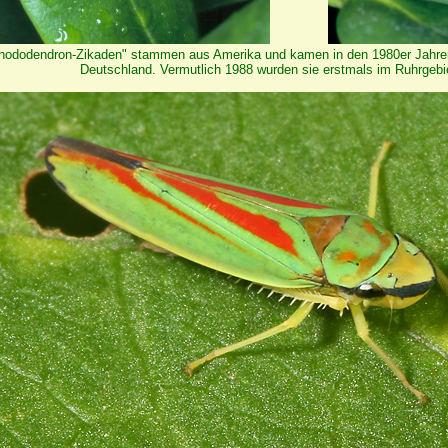
hododendron-Zikaden" stammen aus Amerika und kamen in den 1980er Jahre
Deutschland. Vermutlich 1988 wurden sie erstmals im Ruhrgebie