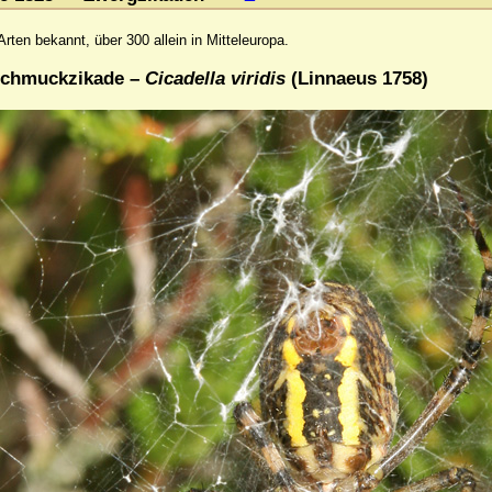
ten bekannt, über 300 allein in Mitteleuropa.
Schmuckzikade –
Cicadella viridis
(Linnaeus 1758)