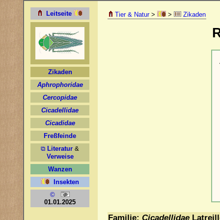
Tier & Natur
>
>
Zikaden
R
Familie:
Cicadellidae
Latreil