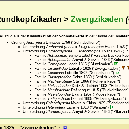
undkopfzikaden >
Zwergzikaden
Auszug aus der
Klassifikation
der
Schnabelkerfe
in der Klasse der
Insekte
Ordnung
Hemiptera
Linnaeus 1758 ("Schnabelkerfe")
Unterordnung
Archaeorrhyncha
=
Fulgoromorpha
Evans 1946 ("
Unterordnung
Clypeorrhyncha
=
Cicadomorpha
Evans 1946 ("Ru
Familie
Aetalonidae
Spinola 1850 ("Falsche Buckelzikad
Familie
Aphrophoridae
Amyot & Serville 1843 ("Schaum
Familie
Cercopidae
Leach 1815 ("Blutzikaden")
Familie
Cicadellidae
Latreille 1825 ("Zwergzikaden")
Familie
Cicadidae
Latreille 1802 ("Singzikaden")
Familie
Clastopteridae
Dohrn 1859 ("Schildzikaden")
Familie
Machaerotidae
Stâl 1866 ("Röhrenzikaden")
Familie
Melizoderidae
Deitz & Dietrich 1993 ("Helmzikad
Familie
Membracidae
Rafinesque 1815 ("Buckelzikaden"
Familie
Myerslopiidae
Evans 1957 ("Mooszikaden")
Familie
Tettigarctidae
Distant 1905 ("Pelzsingzikaden")
Unterordnung
Coleorrhyncha
Myers & China 1929 ("Scheidensch
Unterordnung
Heteroptera
Latreille 1810 ("Wanzen")
Unterordnung
Sternorrhyncha
Amyot & Serville 1843 ("Pflanzen
le 1825 – "Zwergzikaden" ·
⧉