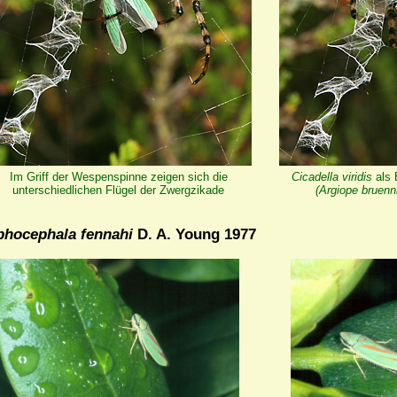
Im Griff der Wespenspinne zeigen sich die
Cicadella viridis
als 
unterschiedlichen Flügel der Zwergzikade
(Argiope bruenni
phocephala fennahi
D. A. Young 1977