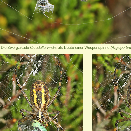
Die Zwergzikade
Cicadella viridis
als Beute einer Wespenspinne
(Argiope bru