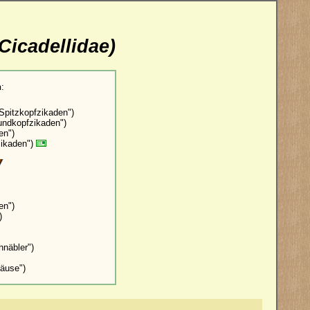
(Cicadellidae)
n
:
Spitzkopfzikaden")
ndkopfzikaden")
en")
zikaden")
en")
)
näbler")
läuse")