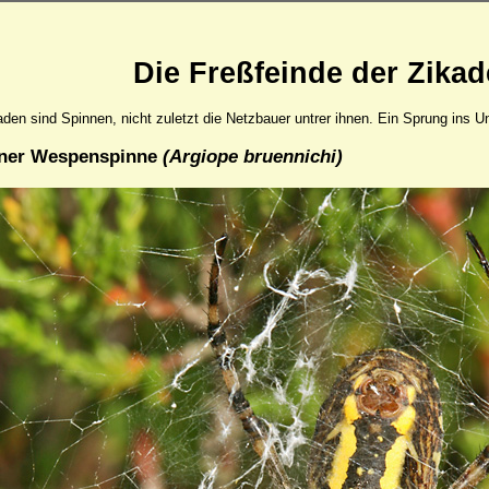
Die Freßfeinde der Zika
den sind Spinnen, nicht zuletzt die Netzbauer untrer ihnen. Ein Sprung ins U
iner Wespenspinne
(Argiope bruennichi)