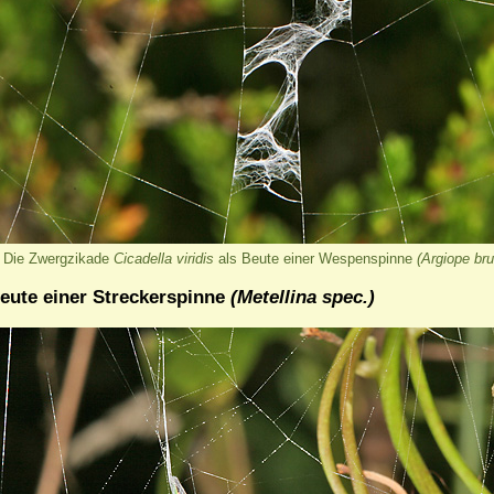
Die Zwergzikade
Cicadella viridis
als Beute einer Wespenspinne
(Argiope bru
eute einer Streckerspinne
(Metellina spec.)