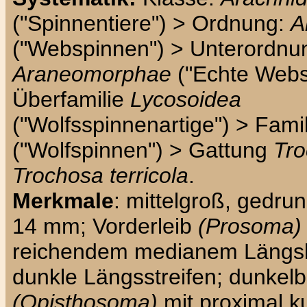
("Spinnentiere") > Ordnung:
A
("Webspinnen") > Unterordnu
Araneomorphae
("Echte Webs
Überfamilie
Lycosoidea
("Wolfsspinnenartige") > Fami
("Wolfspinnen") > Gattung
Tr
Trochosa terricola
.
Merkmale
: mittelgroß, gedru
14 mm; Vorderleib
(Prosoma)
reichendem medianem Längsba
dunkle Längsstreifen; dunkel
(Opisthosoma)
mit proximal 