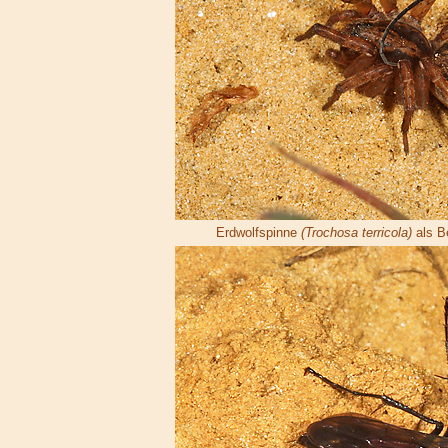
Erdwolfspinne
(Trochosa terricola)
als B