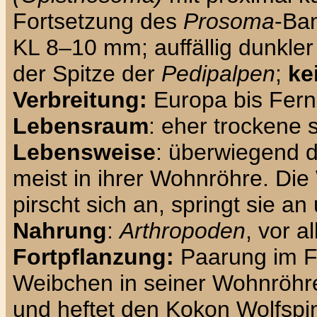
Fortsetzung des
Prosoma
-Ban
KL 8–10 mm; auffällig dunkler
der Spitze der
Pedipalpen
;
ke
Verbreitung:
Europa bis Fern
Lebensraum
: eher trockene 
Lebensweise
: überwiegend 
meist in ihrer Wohnröhre. Die 
pirscht sich an, springt sie an
Nahrung
:
Arthropoden
, vor a
Fortpflanzung:
Paarung im F
Weibchen in seiner Wohnröhre 
und heftet den Kokon Wolfspi