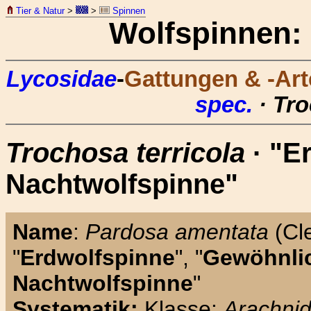
Tier & Natur
>
>
Spinnen
Wolfspinnen:
Lycosidae
-
Gattungen & -Art
spec.
· Tro
Trochosa terricola
· "E
Nachtwolfspinne"
Name
:
Pardosa amentata
(Cl
"
Erdwolfspinne
", "
Gewöhnli
Nachtwolfspinne
"
Systematik:
Klasse:
Arachni