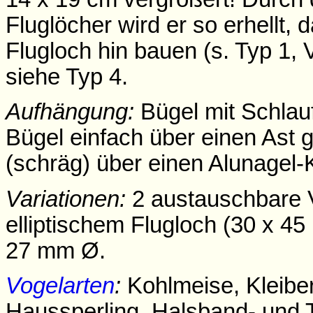
Fluglöcher wird er so erhellt,
Flugloch hin bauen (s. Typ 1,
siehe Typ 4.
Aufhängung:
Bügel mit Schlauf
Bügel einfach über einen Ast 
(schräg) über einen Alunagel-
Variationen:
2 austauschbare V
elliptischem Flugloch (30 x 45
27 mm Ø.
Vogelarten
:
Kohlmeise, Kleiber
Haussperling, Halsband- und 