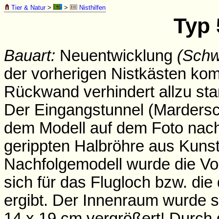
Tier & Natur
>
>
Nisthilfen
Typ 
Bauart:
Neuentwicklung
(Schw
der vorherigen Nistkästen komb
Rückwand verhindert allzu sta
Der Eingangstunnel (Mardersch
dem Modell auf dem Foto nach 
gerippten Halbröhre aus Kunst
Nachfolgemodell wurde die Vo
sich für das Flugloch bzw. die
ergibt. Der Innenraum wurde s
14 x 19 cm vergrößert! Durch 