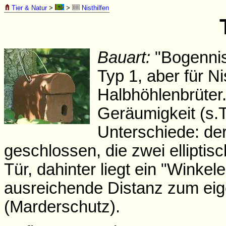
Tier & Natur
>
>
Nisthilfen
Bauart:
"Bogenni
Typ 1, aber für N
Halbhöhlenbrüter. 
Geräumigkeit (s.T
Unterschiede: der
geschlossen, die zwei elliptis
Tür, dahinter liegt ein "Winkele
ausreichende Distanz zum eige
(Marderschutz).