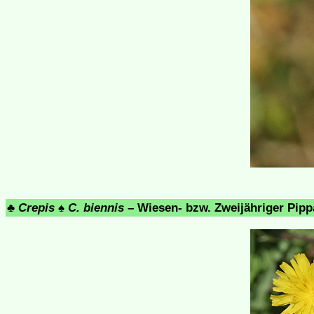
♣
Crepis
♠
C. biennis
– Wiesen- bzw. Zweijähriger Pip