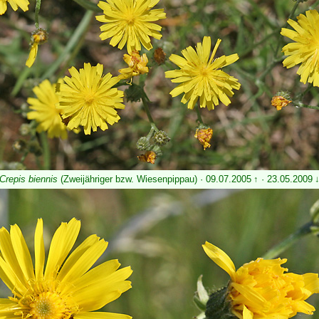
Crepis biennis
(Zweijähriger bzw. Wiesenpippau) · 09.07.2005 ↑ · 23.05.2009 