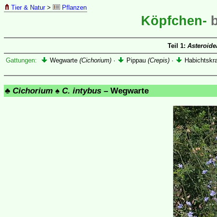
Tier & Natur
>
Pflanzen
Köpfchen-
Teil 1:
Asteroide
Gattungen:
Wegwarte
(Cichorium)
·
Pippau
(Crepis)
·
Habichtskr
♣
Cichorium
♠
C. intybus
– Wegwarte