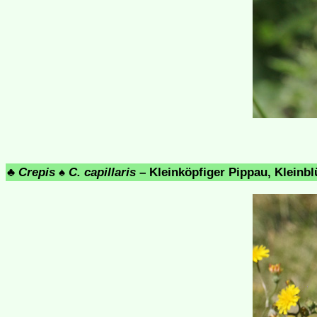
♣
Crepis
♠
C. capillaris
– Kleinköpfiger Pippau, Kleinblü