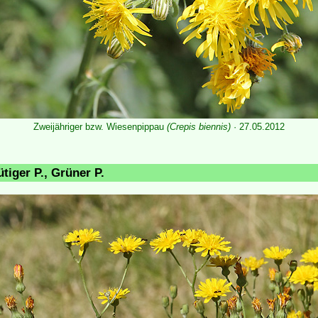
Zweijähriger bzw. Wiesenpippau
(Crepis biennis)
· 27.05.2012
tiger P., Grüner P.