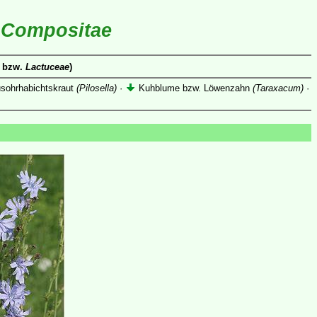
Compositae
bzw.
Lactuceae
)
ohrhabichtskraut
(Pilosella)
·
Kuhblume bzw. Löwenzahn
(Taraxacum)
·