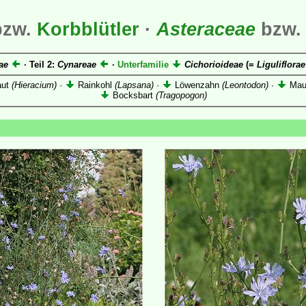
bzw.
Korbblütler
·
Asteraceae
bzw.
ae
· Teil 2:
Cynareae
·
Unterfamilie
Cichorioideae
(=
Liguliflorae
aut
(Hieracium)
·
Rainkohl
(Lapsana)
·
Löwenzahn
(Leontodon)
·
Maus
Bocksbart
(Tragopogon)