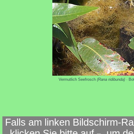
Vermutlich Seefrosch
(Rana ridibunda)
· Bo
Falls am linken Bildschirm-Ra
klicken Sie bitte auf
, um d