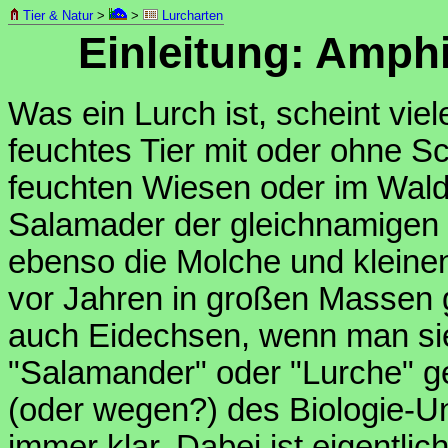
Tier & Natur
>
>
Lurcharten
Einleitung: Amphi
Was ein Lurch ist, scheint vie
feuchtes Tier mit oder ohne S
feuchten Wiesen oder im Wald 
Salamader der gleichnamigen S
ebenso die Molche und kleinen
vor Jahren in großen Massen
auch Eidechsen, wenn man sie
"Salamander" oder "Lurche" ge
(oder wegen?) des Biologie-Un
immer klar. Dabei ist eigentlic