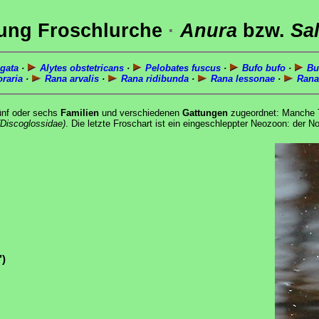
ung Froschlurche
·
Anura
bzw.
Sal
gata
·
Alytes obstetricans
·
Pelobates fuscus
·
Bufo bufo
·
Buf
raria
·
Rana arvalis
·
Rana ridibunda
·
Rana lessonae
·
Rana 
ünf oder sechs
Familien
und verschiedenen
Gattungen
zugeordnet: Manche T
(Discoglossidae)
. Die letzte Froschart ist ein eingeschleppter Neozoon: der
")