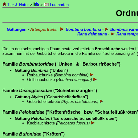
Tier & Natur
>
>
Lurcharten
Ordn
Gattungen
·
Artenportraits:
Bombina bombina
·
Bombina varie
Rana dalmatina
·
Rana tempo
Die im deutschsprachigen Raum heute verbreiteten
Froschlurche
werden f
zusammen mit der Geburtshelferkröte in die Familie der "Scheibenzüngler"
Familie
Bombinatoridae
("Unken" & "Barbourfrösche")
Gattung
Bombina
("Unken")
Rotbauchunke
(Bombina bombina)
Gelbbauchunke
(Bombina variegata)
Familie
Discoglossidae
("Scheibenzüngler")
Gattung
Alytes
("Geburtshelferkröten")
Geburtshelferkröte
(Alytes obstetricans)
Familie
Pelobatidae
("Krötenfrösche" bzw. "Schaufelfußkröten
Gattung
Pelobates
("Europäische Schaufelfußkröten")
Knoblauchkröte
(Pelobates fuscus)
Familie
Bufonidae
("Kröten")