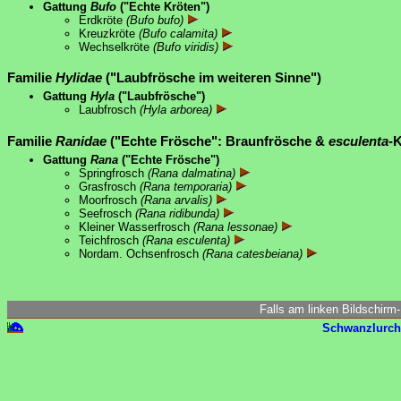
Gattung
Bufo
("Echte Kröten")
Erdkröte
(Bufo bufo)
Kreuzkröte
(Bufo calamita)
Wechselkröte
(Bufo viridis)
Familie
Hylidae
("Laubfrösche im weiteren Sinne")
Gattung
Hyla
("Laubfrösche")
Laubfrosch
(Hyla arborea)
Familie
Ranidae
("Echte Frösche": Braunfrösche &
esculenta
-
Gattung
Rana
("Echte Frösche")
Springfrosch
(Rana dalmatina)
Grasfrosch
(Rana temporaria)
Moorfrosch
(Rana arvalis)
Seefrosch
(Rana ridibunda)
Kleiner Wasserfrosch
(Rana lessonae)
Teichfrosch
(Rana esculenta)
Nordam. Ochsenfrosch
(Rana catesbeiana)
Falls am linken Bildschirm-
Schwanzlurch