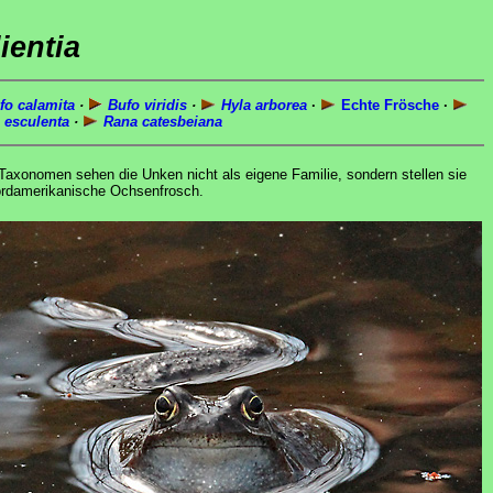
ientia
o calamita
·
Bufo viridis
·
Hyla arborea
·
Echte Frösche
·
esculenta
·
Rana catesbeiana
axonomen sehen die Unken nicht als eigene Familie, sondern stellen sie
 Nordamerikanische Ochsenfrosch.