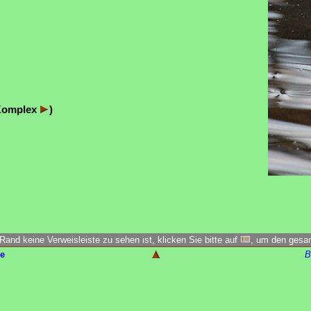
Komplex
)
Rand keine Verweisleiste zu sehen ist, klicken Sie bitte auf
, um den ges
e
B