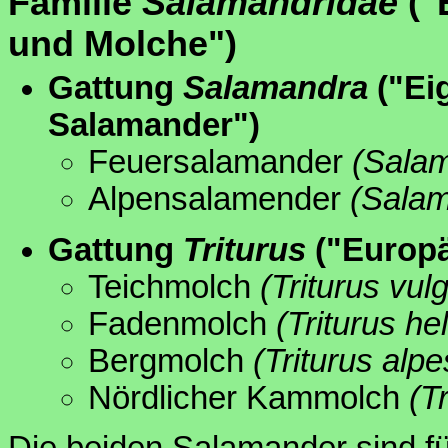
Familie
Salamandridae
("
und Molche")
Gattung
Salamandra
("Ei
Salamander")
Feuersalamander
(Sala
Alpensalamender
(Salam
Gattung
Triturus
("Europä
Teichmolch
(Triturus vulg
Fadenmolch
(Triturus he
Bergmolch
(Triturus alpe
Nördlicher Kammolch
(T