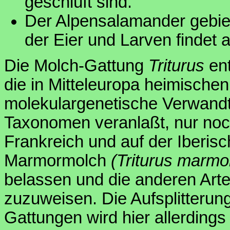
geschlüft sind.
Der Alpensalamander gebiert
der Eier und Larven findet al
Die Molch-Gattung
Triturus
ent
die in Mitteleuropa heimisch
molekulargenetische Verwand
Taxonomen veranlaßt, nur no
Frankreich und auf der Iberis
Marmormolch
(Triturus marmo
belassen und die anderen Art
zuzuweisen. Die Aufsplitterun
Gattungen wird hier allerdings