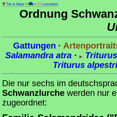
Tier & Natur
>
>
Lurcharten
Ordnung Schwan
U
Gattungen
·
Artenportrait
Salamandra atra
·
Triturus
Triturus alpestr
Die nur sechs im deutschspra
Schwanzlurche
werden nur e
zugeordnet: