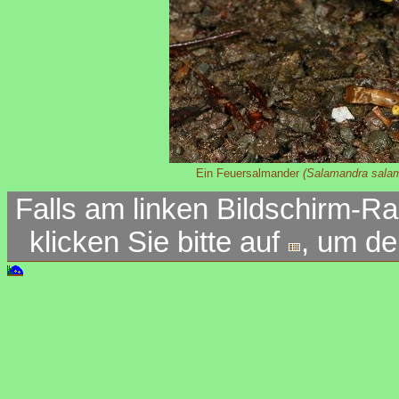
Ein Feuersalmander
(Salamandra sala
Falls am linken Bildschirm-Ra
klicken Sie bitte auf
, um d