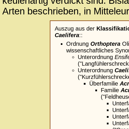
keulenartig verdickt sind. Bis
Arten beschrieben, in Mitteleu
Auszug aus der
Klassifikati
Caelifera
::
Ordnung
Orthoptera
Oli
wissenschaftliches Syn
Unterordnung
Ensif
("Langfühlerschreck
Unterordnung
Caeli
("Kurzfühlerschreck
Überfamilie
Acr
Familie
Ac
("Feldheus
Unterf
Unterf
Unterf
Unterf