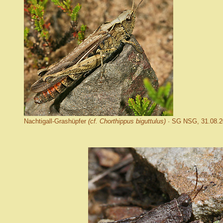
Nachtigall-Grashüpfer
(cf. Chorthippus biguttulus)
· SG NSG, 31.08.2