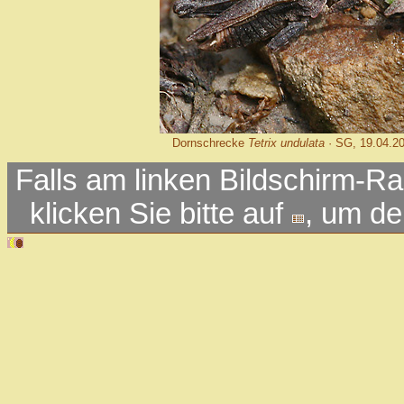
Dornschrecke
Tetrix undulata
· SG, 19.04.2
Falls am linken Bildschirm-Ra
klicken Sie bitte auf
, um d