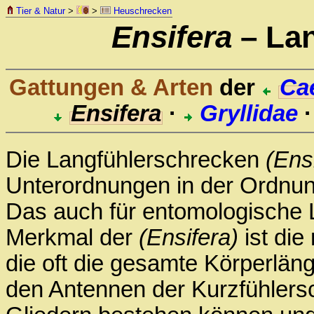
Tier & Natur
>
>
Heuschrecken
Ensifera
– Lan
Gattungen & Arten
der
Cae
Ensifera
·
Gryllidae
Die Langfühlerschrecken
(Ens
Unterordnungen in der Ordnu
Das auch für entomologische La
Merkmal der
(Ensifera)
ist die
die oft die gesamte Körperlän
den Antennen der Kurzfühler