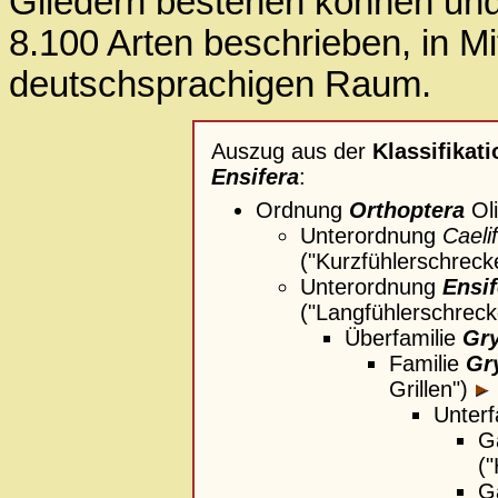
Gliedern bestehen können und
8.100 Arten beschrieben, in Mit
deutschsprachigen Raum.
Auszug aus der
Klassifikati
Ensifera
:
Ordnung
Orthoptera
Oli
Unterordnung
Caeli
("Kurzfühlerschreck
Unterordnung
Ensif
("Langfühlerschreck
Überfamilie
Gry
Familie
Gr
Grillen")
Unterf
G
(
G