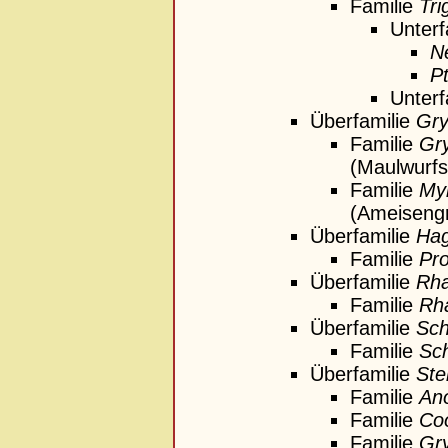
Familie
Tri
Unterf
N
P
Unterf
Überfamilie
Gry
Familie
Gry
(Maulwurfsg
Familie
My
(Ameisengr
Überfamilie
Hag
Familie
Pr
Überfamilie
Rha
Familie
Rh
Überfamilie
Sch
Familie
Sch
Überfamilie
Ste
Familie
An
Familie
Coo
Familie
Gry