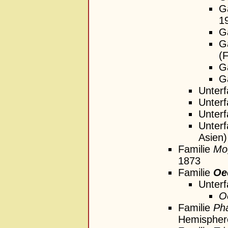
G
1
G
G
(F
G
G
Unterf
Unterf
Unterf
Unterf
Asien)
Familie
Mog
1873
Familie
Oe
Unterf
O
Familie
Ph
Hemispher