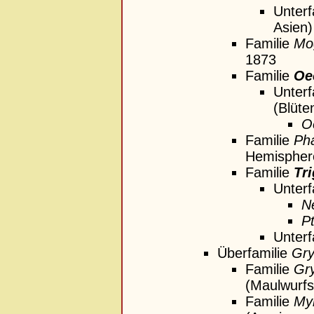
Unterf
Asien)
Familie
Mog
1873
Familie
Oe
Unterf
(Blüte
O
Familie
Ph
Hemispher
Familie
Tr
Unterf
N
P
Unterf
Überfamilie
Gry
Familie
Gry
(Maulwurfsg
Familie
My