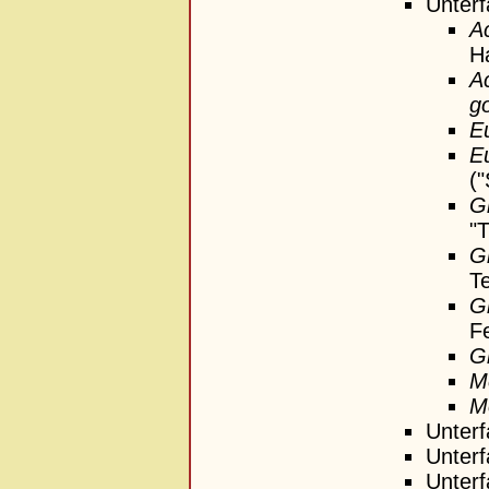
Unterf
A
Ha
A
go
Eu
E
("
Gr
"T
Gr
Te
G
Fe
G
M
Mo
Unterf
Unterf
Unterf