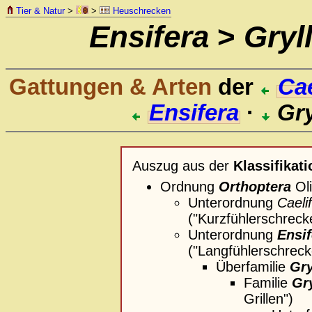
Tier & Natur
>
>
Heuschrecken
Ensifera
>
Gryl
Gattungen & Arten
der
Cae
Ensifera
·
Gry
Auszug aus der
Klassifikati
Ordnung
Orthoptera
Oli
Unterordnung
Caeli
("Kurzfühlerschreck
Unterordnung
Ensif
("Langfühlerschreck
Überfamilie
Gry
Familie
Gry
Grillen")