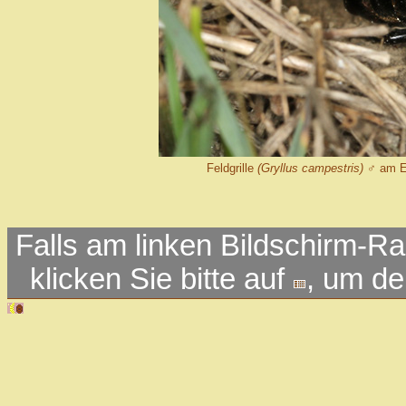
Feldgrille
(Gryllus campestris)
♂ am Ei
Falls am linken Bildschirm-Ra
klicken Sie bitte auf
, um d