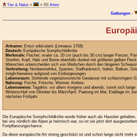
Tier & Natur
>
>
Arten
Gattungen
·
Europäi
Artname:
Emys orbicularis
(Linnaeus 1758)
Deutsch:
Europäische Sumpfschildkröte
Merkmale:
Flacher, ovaler ca. 20 cm (auch bis 30 cm) langer Panzer; Pan
Streifen; Kopf, Hals und Beine ebenfalls dunkel mit größeren gelben Fleck
Männchen unterscheiden sich von Weibchen durch den längeren Schwanz un
Verbreitung:
Nordwestafrika, Spanien, Südfrankreich, Italien, Balkan, Gr
möglicherweise aufgrund von Einbürgerungen.
Lebensraum:
Stehende vegetationsreiche Gewässer mit schlammigem Gr
Nahrung:
Fische, Frösche, Würmer, Krebse.
Lebensweise:
Tagaktiv, vor allem morgens und abends; sonnt sich lange
Winterschlaf von Oktober bis März/April. Paarung im Mai, Eiablage im Jun
nächsten Frühjahr.
Die Europäische Sumpfschildkröte wurde früher auch als Haustier gehalten
bei uns nördlich der Alpen je heimisch war, so ist sie jetzt dort ausgestor
Fortpflanzungschance.
Da diese europäische Art streng geschützt ist und schon lange nicht mehr e