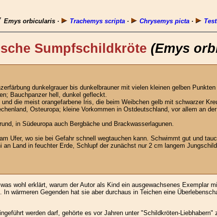
Emys orbicularis ·
Trachemys scripta
·
Chrysemys picta
·
Test
sche Sumpfschildkröte
(Emys orbi
zerfärbung dunkelgrauer bis dunkelbrauner mit vielen kleinen gelben Punkte
en; Bauchpanzer hell, dunkel gefleckt.
d die meist orangefarbene Iris, die beim Weibchen gelb mit schwarzer Kreu
iechenland, Osteuropa; kleine Vorkommen in Ostdeutschland, vor allem an de
und, in Südeuropa auch Bergbäche und Brackwasserlagunen.
 am Ufer, wo sie bei Gefahr schnell wegtauchen kann. Schwimmt gut und tauc
i an Land in feuchter Erde, Schlupf der zunächst nur 2 cm langem Jungschildk
, was wohl erklärt, warum der Autor als Kind ein ausgewachsenes Exemplar 
ben. In wärmeren Gegenden hat sie aber durchaus in Teichen eine Überlebensch
ingeführt werden darf, gehörte es vor Jahren unter "Schildkröten-Liebhabern