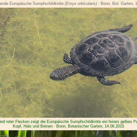
nde Europäische Sumpfschildkröte
(Emys orbicularis)
· Bonn, Bot. Garten, 
 und roter Flecken zeigt die Europäische Sumpfschildkröte ein feines gelbes P
Kopf, Hals und Beinen · Bonn, Botanischer Garten, 14.06.2015