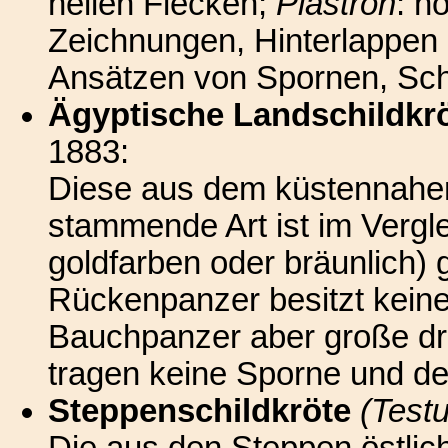
hellen Flecken;
Plastron
: h
Zeichnungen, Hinterlappen 
Ansätzen von Spornen, Sc
Ägyptische Landschildkr
1883:
Diese aus dem küstennahen
stammende Art ist im Verglei
goldfarben oder bräunlich) 
Rückenpanzer besitzt keine
Bauchpanzer aber große dr
tragen keine Sporne und d
Steppenschildkröte
(Testu