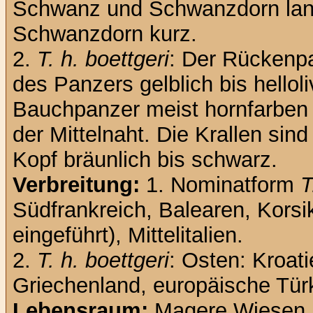
Schwanz und Schwanzdorn la
Schwanzdorn kurz.
2.
T. h. boettgeri
: Der Rückenpa
des Panzers gelblich bis hellol
Bauchpanzer meist hornfarben 
der Mittelnaht. Die Krallen sind
Kopf bräunlich bis schwarz.
Verbreitung:
1. Nominatform
T
Südfrankreich, Balearen, Korsik
eingeführt), Mittelitalien.
2.
T. h. boettgeri
: Osten: Kroat
Griechenland, europäische Tür
Lebensraum:
Magere Wiesen, 