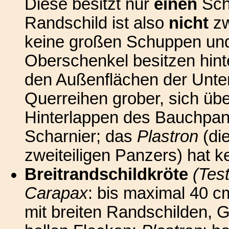
Diese besitzt nur
einen
Schw
Randschild ist also
nicht
zw
keine großen Schuppen und
Oberschenkel besitzen hint
den Außenflächen der Unter
Querreihen grober, sich ü
Hinterlappen des Bauchpanz
Scharnier; das
Plastron
(di
zweiteiligen Panzers) hat k
Breitrandschildkröte
(Tes
Carapax
: bis maximal 40 cm,
mit breiten Randschilden, 