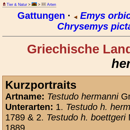
Tier & Natur
>
>
Arten
Gattungen
·
Emys orbic
Chrysemys pict
Griechische Land
he
Kurzportraits
Artname:
Testudo hermanni
Gm
Unterarten:
1.
Testudo h. her
1789 & 2.
Testudo h. boettgeri
1889