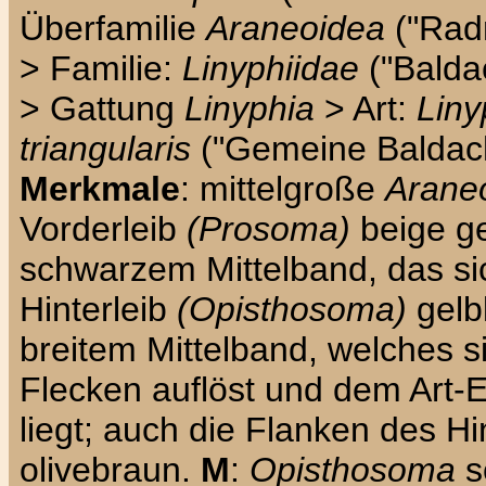
Überfamilie
Araneoidea
("Rad
> Familie:
Linyphiidae
("Balda
> Gattung
Linyphia
> Art:
Liny
triangularis
("Gemeine Baldach
Merkmale
: mittelgroße
Arane
Vorderleib
(Prosoma)
beige ge
schwarzem Mittelband, das sic
Hinterleib
(Opisthosoma)
gelb
breitem Mittelband, welches si
Flecken auflöst und dem Art-
liegt; auch die Flanken des Hi
olivebraun.
M
:
Opisthosoma
s