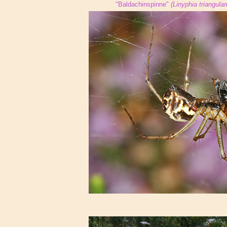
"Baldachinspinne"
(Linyphia triangular