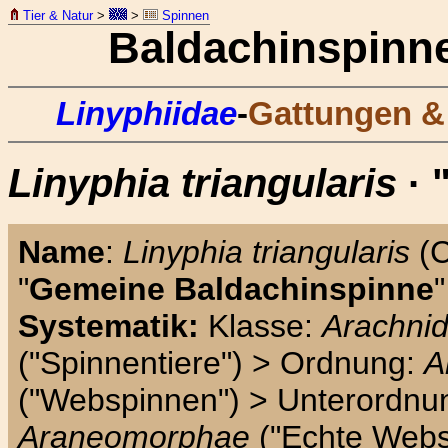
Tier & Natur
>
>
Spinnen
Baldachinspinn
Linyphiidae
-
Gattungen & 
Linyphia triangularis
· 
Name
:
Linyphia triangularis
(C
"
Gemeine Baldachinspinne
"
Systematik:
Klasse:
Arachni
("Spinnentiere") > Ordnung:
A
("Webspinnen") > Unterordnu
Araneomorphae
("Echte Webs