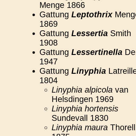
Menge 1866
Gattung
Leptothrix
Meng
1869
Gattung
Lessertia
Smith
1908
Gattung
Lessertinella
De
1947
Gattung
Linyphia
Latreill
1804
Linyphia alpicola
van
Helsdingen 1969
Linyphia hortensis
Sundevall 1830
Linyphia maura
Thorell