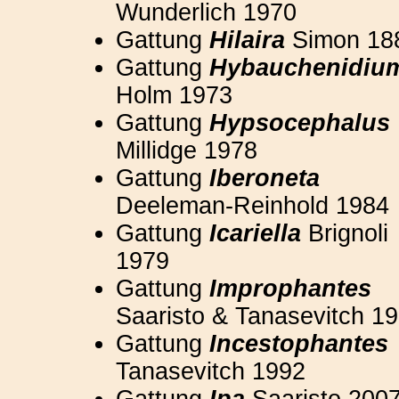
Wunderlich 1970
Gattung
Hilaira
Simon 18
Gattung
Hybauchenidiu
Holm 1973
Gattung
Hypsocephalus
Millidge 1978
Gattung
Iberoneta
Deeleman-Reinhold 1984
Gattung
Icariella
Brignoli
1979
Gattung
Improphantes
Saaristo & Tanasevitch 1
Gattung
Incestophantes
Tanasevitch 1992
Gattung
Ipa
Saaristo 200