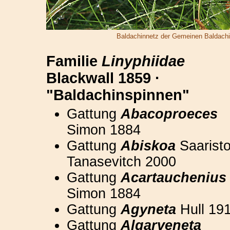
Baldachinnetz der Gemeinen Baldach
Familie
Linyphiidae
Blackwall 1859 ·
"Baldachinspinnen"
Gattung
Abacoproeces
Simon 1884
Gattung
Abiskoa
Saarist
Tanasevitch 2000
Gattung
Acartauchenius
Simon 1884
Gattung
Agyneta
Hull 19
Gattung
Algarveneta