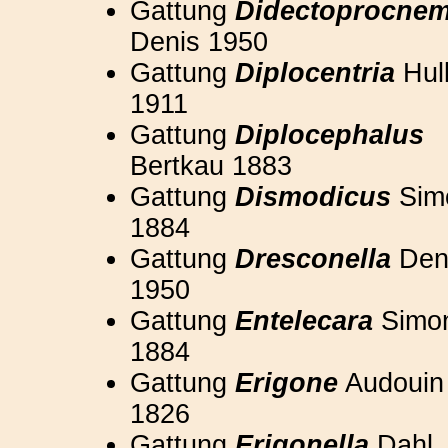
Gattung
Didectoprocnem
Denis 1950
Gattung
Diplocentria
Hul
1911
Gattung
Diplocephalus
Bertkau 1883
Gattung
Dismodicus
Sim
1884
Gattung
Dresconella
Den
1950
Gattung
Entelecara
Simo
1884
Gattung
Erigone
Audouin
1826
Gattung
Erigonella
Dahl