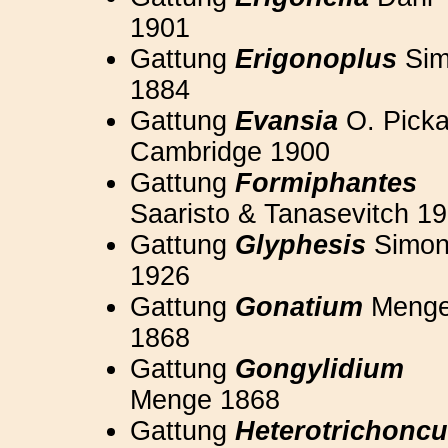
1901
Gattung
Erigonoplus
Sim
1884
Gattung
Evansia
O. Picka
Cambridge 1900
Gattung
Formiphantes
Saaristo & Tanasevitch 1
Gattung
Glyphesis
Simo
1926
Gattung
Gonatium
Meng
1868
Gattung
Gongylidium
Menge 1868
Gattung
Heterotrichonc