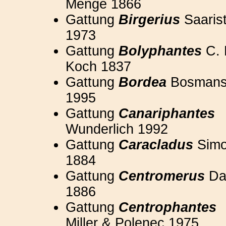
Menge 1866
Gattung
Birgerius
Saaris
1973
Gattung
Bolyphantes
C. 
Koch 1837
Gattung
Bordea
Bosman
1995
Gattung
Canariphantes
Wunderlich 1992
Gattung
Caracladus
Sim
1884
Gattung
Centromerus
Da
1886
Gattung
Centrophantes
Miller & Polenec 1975