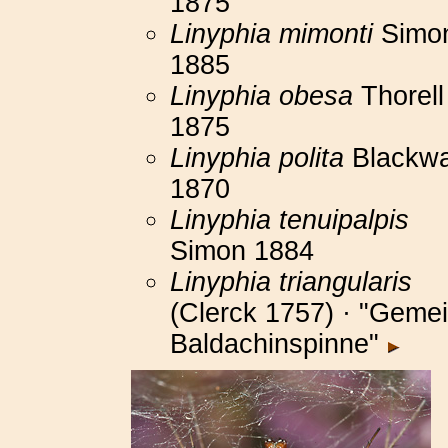
1875
Linyphia mimonti
Simo
1885
Linyphia obesa
Thorell
1875
Linyphia polita
Blackwa
1870
Linyphia tenuipalpis
Simon 1884
Linyphia triangularis
(Clerck 1757) · "Geme
Baldachinspinne"