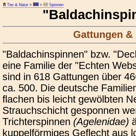
Tier & Natur
>
>
Spinnen
"Baldachinspi
Gattungen & 
"Baldachinspinnen" bzw. "De
eine Familie der "Echten Web
sind in 618 Gattungen über 46
ca. 500. Die deutsche Familie
flachen bis leicht gewölbten Ne
Strauchschicht gesponnen we
Trichterspinnen
(Agelenidae)
ä
kuppelförmiges Geflecht aus 