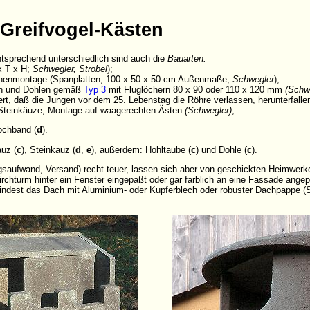
Greifvogel-Kästen
ntsprechend unterschiedlich sind auch die
Bauarten:
x T x H;
Schwegler, Strobel
);
Innenmontage (Spanplatten, 100 x 50 x 50 cm Außenmaße,
Schwegler
);
en und Dohlen gemäß
Typ 3
mit Fluglöchern 80 x 90 oder 110 x 120 mm
(Schw
ert, daß die Jungen vor dem 25. Lebenstag die Röhre verlassen, herunterfa
 Steinkäuze, Montage auf waagerechten Ästen
(Schwegler)
;
lochband (
d
).
auz (
c
), Steinkauz (
d
,
e
), außerdem: Hohltaube (
c
) und Dohle (
c
).
ngsaufwand, Versand) recht teuer, lassen sich aber von geschickten Heimwerke
irchturm hinter ein Fenster eingepaßt oder gar farblich an eine Fassade ange
umindest das Dach mit Aluminium- oder Kupferblech oder robuster Dachpappe 