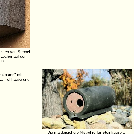
asten von Strobel
 Löcher auf der
en
lenkasten" mit
z, Hohltaube und
Die mardersichere Niströhre für Steinkäuze ...