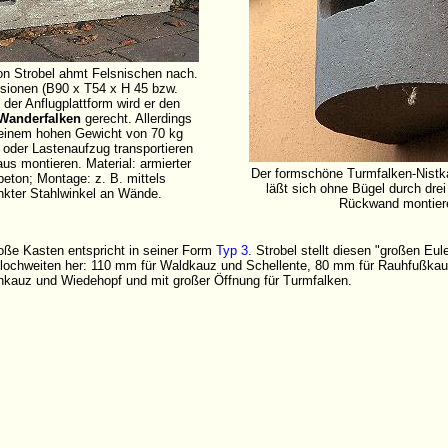
on Strobel ahmt Felsnischen nach.
sionen (B90 x T54 x H 45 bzw.
der Anflugplattform wird er den
Wanderfalken
gerecht. Allerdings
 seinem hohen Gewicht von 70 kg
 oder Lastenaufzug transportieren
us montieren. Material: armierter
Der formschöne Turmfalken-Nistk
beton; Montage: z. B. mittels
läßt sich ohne Bügel durch drei
inkter Stahlwinkel an Wände.
Rückwand montier
ße Kasten entspricht in seiner Form
Typ 3
. Strobel stellt diesen "großen Eu
glochweiten her: 110 mm für Waldkauz und Schellente, 80 mm für Rauhfußkau
nkauz und Wiedehopf und mit großer Öffnung für Turmfalken.