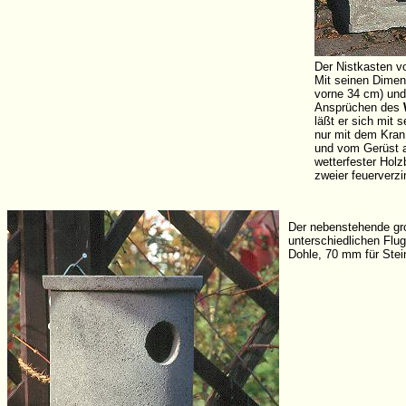
Der Nistkasten v
Mit seinen Dimen
vorne 34 cm) und 
Ansprüchen des
läßt er sich mit
nur mit dem Kran
und vom Gerüst a
wetterfester Holz
zweier feuerverz
Der nebenstehende gro
unterschiedlichen Flu
Dohle, 70 mm für Stei