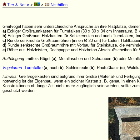
Tier & Natur
>
>
Nisthilfen
Greifvögel haben sehr unterschiedliche Ansprüche an ihre Nistplätze, deme
a)
Eckiger Großraumkästen für Turmfalken (30 x 30 x 34 cm Innenraum, B 
b)
Eckiger Großraum-Holzkasten für Schleiereulen und auch Turmfalken, 
c)
Runde senkrechte Großraumröhren (innen Ø 20 cm) für Eulen, Hohltaub
d)
Runde senkrechte Großraumröhre mit Vorbau für Steinkäuze, die verhind
e)
Röhre aus Holzleisten, Dachpappe und Holzbeton-Abschlußscheiben für
Aufhängung:
mittels Bügel (
a
), Metallaschen und Schrauben (
b
) oder Metal
Vogelarten
:
Turmfalke
(
a
, auch
b
), Schleiereule (
b
), Raufußkauz (
c
), Waldk
Hinweis:
Greifvogelkästen sind aufgrund ihrer Größe (Material- und Fertigu
notwendig ist der Eigenbau, wenn ein solcher Kasten z. B. genau in einen K
Konstruktionen oft lange Zeit nicht mehr zugänglich sein werden, sollte z
geschützt werden.