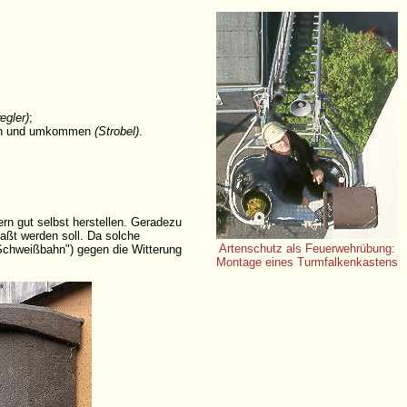
egler)
;
llen und umkommen
(Strobel)
.
rn gut selbst herstellen. Geradezu
paßt werden soll. Da solche
Artenschutz als Feuerwehrübung:
(Schweißbahn") gegen die Witterung
Montage eines Turmfalkenkastens