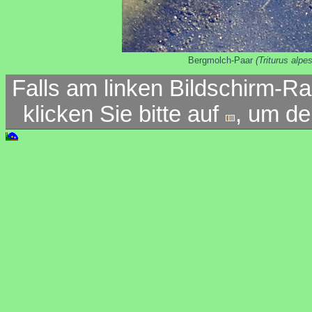
Bergmolch-Paar
(Triturus alpes
Falls am linken Bildschirm-Ra
klicken Sie bitte auf
, um d