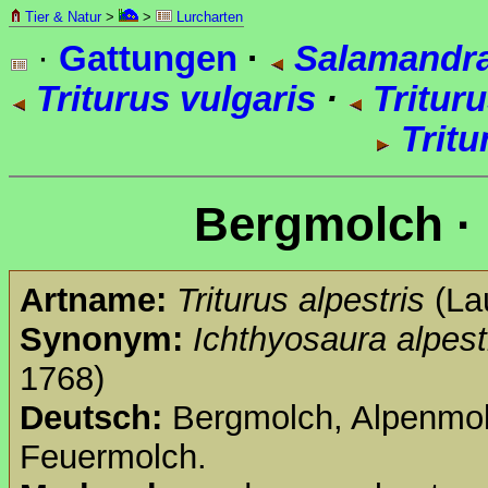
Tier & Natur
>
>
Lurcharten
·
Gattungen
·
Salamandra
Triturus vulgaris
·
Trituru
Tritu
Bergmolch ·
Artname:
Triturus alpestris
(Lau
Synonym:
Ichthyosaura alpest
1768)
Deutsch:
Bergmolch, Alpenmolc
Feuermolch.