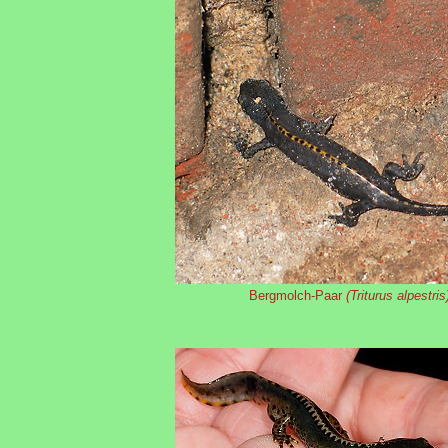
Bergmolch-Paar
(Triturus alpestris