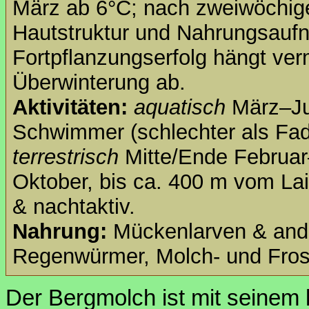
März ab 6°C; nach zweiwöchig
Hautstruktur und Nahrungsaufn
Fortpflanzungserfolg hängt ver
Überwinterung ab.
Aktivitäten:
aquatisch
März–Jun
Schwimmer (schlechter als Fad
terrestrisch
Mitte/Ende Februa
Oktober, bis ca. 400 m vom La
& nachtaktiv.
Nahrung:
Mückenlarven & ande
Regenwürmer, Molch- und Frosc
Der Bergmolch ist mit seinem