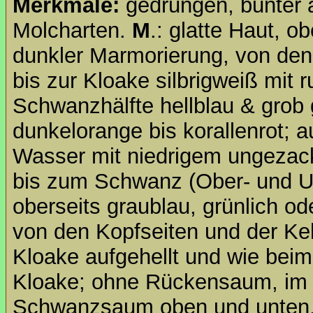
Merkmale:
gedrungen, bunter 
Molcharten.
M
.: glatte Haut, o
dunkler Marmorierung, von den
bis zur Kloake silbrigweiß mit
Schwanzhälfte hellblau & grob 
dunkelorange bis korallenrot; a
Wasser mit niedrigem ungeza
bis zum Schwanz (Ober- und U
oberseits graublau, grünlich ode
von den Kopfseiten und der Keh
Kloake aufgehellt und wie beim
Kloake; ohne Rückensaum, im 
Schwanzsaum oben und unten. 