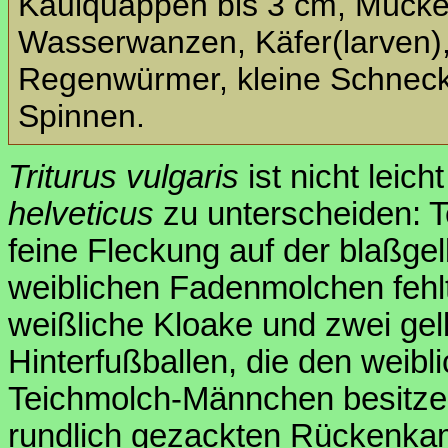
Kaulquappen bis 3 cm, Mückenl
Wasserwanzen, Käfer(larven),
Regenwürmer, kleine Schnecke
Spinnen.
Triturus vulgaris
ist nicht leic
helveticus
zu unterscheiden: 
feine Fleckung auf der blaßge
weiblichen Fadenmolchen fehl
weißliche Kloake und zwei ge
Hinterfußballen, die den weibl
Teichmolch-Männchen besitzen
rundlich gezackten Rückenk