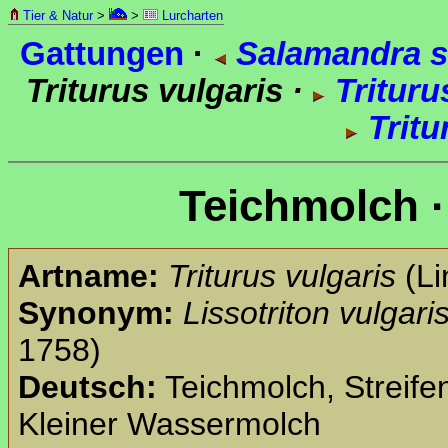
Tier & Natur
>
>
Lurcharten
Gattungen
·
Salamandra s
Triturus vulgaris ·
Trituru
Tritu
Teichmolch 
Artname:
Triturus vulgaris
(Li
Synonym:
Lissotriton vulgari
1758)
Deutsch:
Teichmolch, Streife
Kleiner Wassermolch