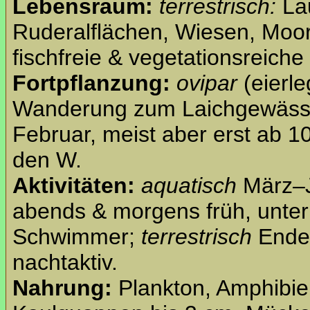
Lebensraum:
terrestrisch:
Lau
Ruderalflächen, Wiesen, Moo
fischfreie & vegetationsreich
Fortpflanzung:
ovipar
(eierl
Wanderung zum Laichgewässer
Februar, meist aber erst ab 1
den W.
Aktivitäten:
aquatisch
März–Ju
abends & morgens früh, unte
Schwimmer;
terrestrisch
Ende
nachtaktiv.
Nahrung:
Plankton, Amphibien