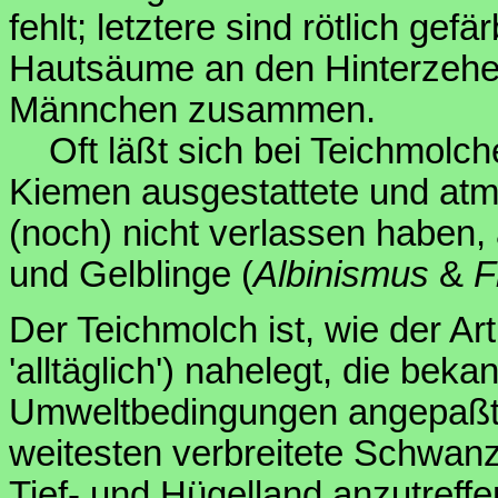
fehlt; letztere sind rötlich gefä
Hautsäume an den Hinterzehe
Männchen zusammen.
Oft läßt sich bei Teichmolc
Kiemen ausgestattete und at
(noch) nicht verlassen haben,
und Gelblinge (
Albinismus
&
F
Der Teichmolch ist, wie der A
'alltäglich') nahelegt, die bek
Umweltbedingungen angepaßte
weitesten verbreitete Schwanz
Tief- und Hügelland anzutreffe