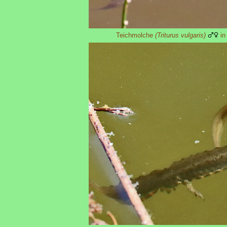
Teichmolche
(Triturus vulgaris)
in