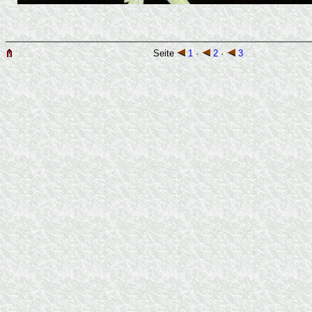
Seite
1
·
2
·
3