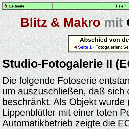
Leitseite
T i e r
Blitz & Makro
mit
Abschied von de
Seite 1
· Fotogalerien: Se
Studio-Fotogalerie II 
Die folgende Fotoserie entsta
um auszuschließen, daß sich 
beschränkt. Als Objekt wurde 
Lippenblütler mit einer toten P
Automatikbetrieb zeigte die 