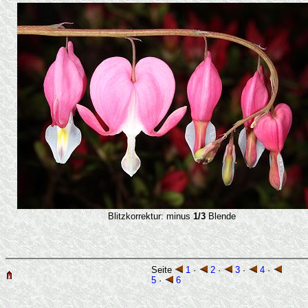
Blitzkorrektur: minus
1/3
Blende
Seite
1
·
2
·
3
·
4
·
5
·
6