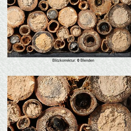
Blitzkorrektur:
0
Blenden