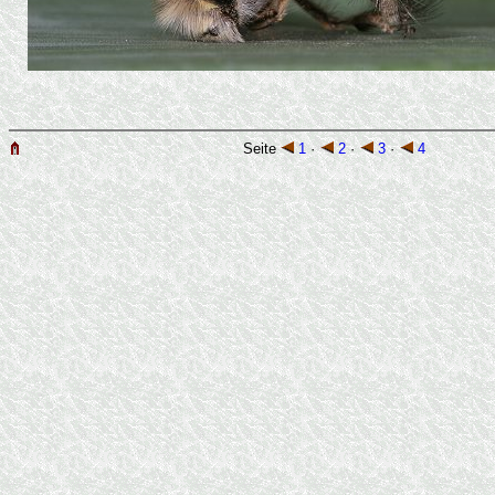
Seite
1
·
2
·
3
·
4