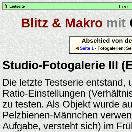
Leitseite
T i e r
Blitz & Makro
mit
Abschied von de
Seite 1
· Fotogalerien: Se
Studio-Fotogalerie III
Die letzte Testserie entstand
Ratio-Einstellungen (Verhältnis
zu testen. Als Objekt wurde a
Pelzbienen-Männchen verwende
Aufgabe, versteht sich) im Frü