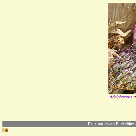
Adelphocoris q
Falls am linken Bildschirm-