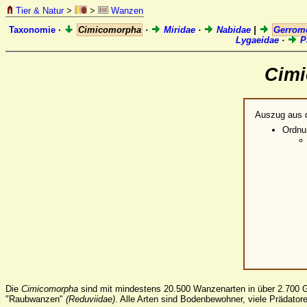
Tier & Natur
>
>
Wanzen
Taxonomie
·
Cimicomorpha
·
Miridae
·
Nabidae
|
Gerrom
Lygaeidae
·
P
Cim
Auszug aus 
Ordn
Die
Cimicomorpha
sind mit mindestens 20.500 Wanzenarten in über 2.700 G
"Raubwanzen"
(Reduviidae)
. Alle Arten sind Bodenbewohner, viele Prädator