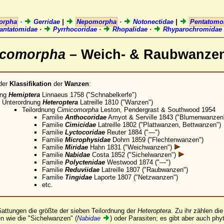
orpha
·
Gerridae
|
Nepomorpha
·
Notonectidae
|
Pentatom
antatomidae
·
Pyrrhocoridae
·
Rhopalidae
·
Rhyparochromidae
icomorpha
– Weich- & Raubwanzen
der
Klassifikation
der
Wanzen
:
ung
Hemiptera
Linnaeus 1758 ("Schnabelkerfe")
Unterordnung
Heteroptera
Latreille 1810 ("Wanzen")
Teilordnung
Cimicomorpha
Leston, Pendergrast & Southwood 1954
Familie
Anthocoridae
Amyot & Serville 1843 ("Blumenwanzen
Familie
Cimicidae
Latreille 1802 ("Plattwanzen, Bettwanzen")
Familie
Lyctocoridae
Reuter 1884 ("—")
Familie
Microphysidae
Dohrn 1859 ("Flechtenwanzen")
Familie
Miridae
Hahn 1831 ("Weichwanzen")
Familie
Nabidae
Costa 1852 ("Sichelwanzen")
Familie
Polyctenidae
Westwood 1874 ("—")
Familie
Reduviidae
Latreille 1807 ("Raubwanzen")
Familie
Tingidae
Laporte 1807 ("Netzwanzen")
etc.
attungen die größte der sieben Teilordnung der
Heteroptera
. Zu ihr zählen d
en wie die "Sichelwanzen" (
Nabidae
) oder Parasiten; es gibt aber auch ph