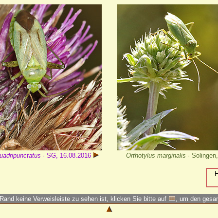
uadripunctatus
· SG, 16.08.2016
Orthotylus marginalis
· Solingen
H
Rand keine Verweisleiste zu sehen ist, klicken Sie bitte auf
, um den ges