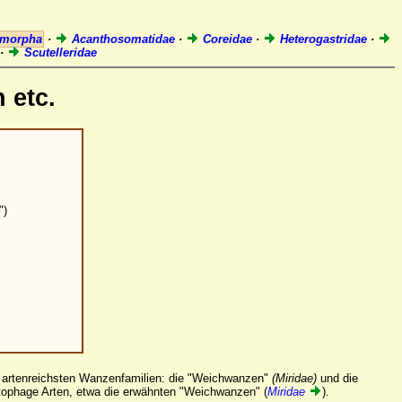
omorpha
·
Acanthosomatidae
·
Coreidae
·
Heterogastridae
·
·
Scutelleridae
 etc.
")
ie artenreichsten Wanzenfamilien: die "Weichwanzen"
(Miridae)
und die
ytophage Arten, etwa die erwähnten "Weichwanzen" (
Miridae
).