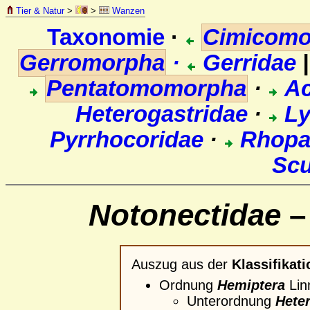
Tier & Natur
>
>
Wanzen
Taxonomie
·
Cimicomo
Gerromorpha
·
Gerridae
Pentatomomorpha
·
Ac
Heterogastridae
·
Ly
Pyrrhocoridae
·
Rhopa
Scu
Notonectidae
–
Auszug aus der
Klassifikati
Ordnung
Hemiptera
Lin
Unterordnung
Hete