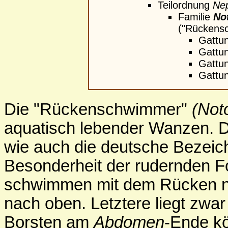
Teilordnung
Ne
Familie
No
("Rückens
Gattu
Gattu
Gattu
Gattu
Die "Rückenschwimmer"
(Not
aquatisch lebender Wanzen. Di
wie auch die deutsche Bezeic
Besonderheit der rudernden F
schwimmen mit dem Rücken nac
nach oben. Letztere liegt zwa
Borsten am
Abdomen
-Ende kö