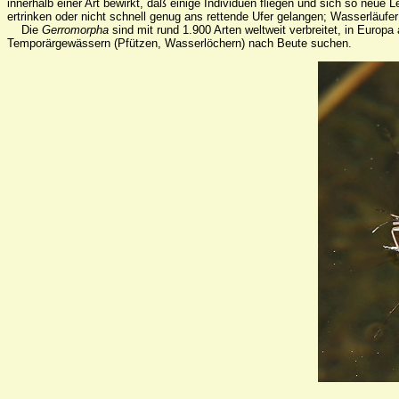
innerhalb einer Art bewirkt, daß einige Individuen fliegen und sich so ne
ertrinken oder nicht schnell genug ans rettende Ufer gelangen; Wasserläuf
Die
Gerromorpha
sind mit rund 1.900 Arten weltweit verbreitet, in Europ
Temporärgewässern (Pfützen, Wasserlöchern) nach Beute suchen.