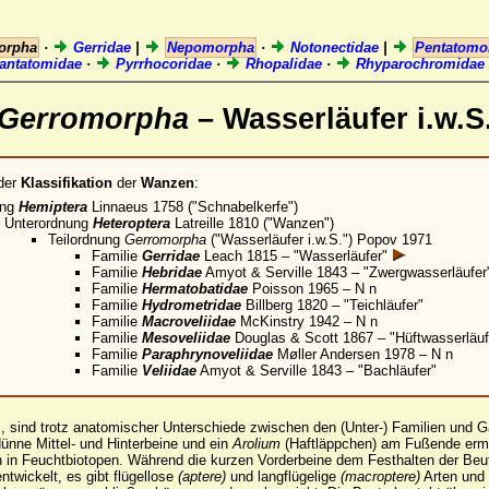
orpha
·
Gerridae
|
Nepomorpha
·
Notonectidae
|
Pentatom
antatomidae
·
Pyrrhocoridae
·
Rhopalidae
·
Rhyparochromidae
Gerromorpha
– Wasserläufer i.w.S
der
Klassifikation
der
Wanzen
:
ung
Hemiptera
Linnaeus 1758 ("Schnabelkerfe")
Unterordnung
Heteroptera
Latreille 1810 ("Wanzen")
Teilordnung
Gerromorpha
("Wasserläufer i.w.S.") Popov 1971
Familie
Gerridae
Leach 1815 – "Wasserläufer"
Familie
Hebridae
Amyot & Serville 1843 – "Zwergwasserläufer
Familie
Hermatobatidae
Poisson 1965 – N n
Familie
Hydrometridae
Billberg 1820 – "Teichläufer"
Familie
Macroveliidae
McKinstry 1942 – N n
Familie
Mesoveliidae
Douglas & Scott 1867 – "Hüftwasserläuf
Familie
Paraphrynoveliidae
Møller Andersen 1978 – N n
Familie
Veliidae
Amyot & Serville 1843 – "Bachläufer"
", sind trotz anatomischer Unterschiede zwischen den (Unter-) Familien und 
ünne Mittel- und Hinterbeine und ein
Arolium
(Haftläppchen) am Fußende ermö
 in Feuchtbiotopen. Während die kurzen Vorderbeine dem Festhalten der Beute
ntwickelt, es gibt flügellose
(aptere)
und langflügelige
(macroptere)
Arten und 