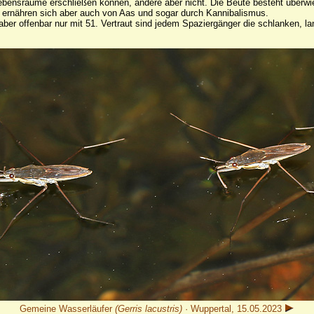
ue Lebensräume erschließen können, andere aber nicht. Die Beute besteht über
er ernähren sich aber auch von Aas und sogar durch Kannibalismus.
a aber offenbar nur mit 51. Vertraut sind jedem Spaziergänger die schlanken, 
Gemeine Wasserläufer
(Gerris lacustris)
· Wuppertal, 15.05.2023