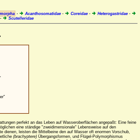
omorpha
·
Acanthosomatidae
·
Coreidae
·
Heterogastridae
·
·
Scutelleridae
.
"
er"
Gattungen perfekt an das Leben auf Wasseroberflächen angepaßt: Eine feine
glichen eine ständige "zweidimensionale" Lebensweise auf den
 dienen, leisten die Mittelbeine den auf Wasser oft enormen Vorschub,
etliche
(brachyptere)
Übergangsformen, und Flügel-Polymorphismus