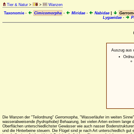
Tier & Natur
>
>
Wanzen
Taxonomie
·
Cimicomorpha
·
Miridae
·
Nabidae
|
Gerrom
Lygaeidae
·
P
Auszug aus 
Ordn
Die Wanzen der "Teilordnung"
Gerromorpha
, "Wasserläufer im weiten Sinne
wasserabweisende
(hydrophobe)
Behaarung, bei vielen Arten extrem lange d
Oberflächen unterschiedlichster Gewässer wie auch nasser Bodenstrukturen
und die Hinterbeine steuern. Die Flügel sind je nach Art unterschiedlich gut e