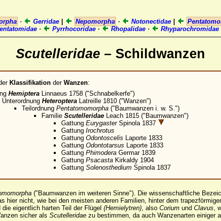
orpha
·
Gerridae
|
Nepomorpha
·
Notonectidae
|
Pentatom
entatomidae
·
Pyrrhocoridae
·
Rhopalidae
·
Rhyparochromidae
Scutelleridae
– Schildwanzen
der
Klassifikation
der
Wanzen
:
ung
Hemiptera
Linnaeus 1758 ("Schnabelkerfe")
Unterordnung
Heteroptera
Latreille 1810 ("Wanzen")
Teilordnung
Pentatomomorpha
("Baumwanzen i. w. S.")
Familie
Scutelleridae
Leach 1815 ("Baumwanzen")
Gattung
Eurygaster
Spinola 1837
Gattung
Irochrotus
Gattung
Odontoscelis
Laporte 1833
Gattung
Odontotarsus
Laporte 1833
Gattung
Phimodera
Germar 1839
Gattung
Psacasta
Kirkaldy 1904
Gattung
Solenosthedium
Spinola 1837
tomomorpha
("Baumwanzen im weiteren Sinne"). Die wissenschaftliche Bezei
as hier nicht, wie bei den meisten anderen Familien, hinter dem trapezförmig
die eigentlich harten Teil der Flügel
(Hemielytren)
, also
Corium
und
Clavus
, 
anzen sicher als
Scutelleridae
zu bestimmen, da auch Wanzenarten einiger a