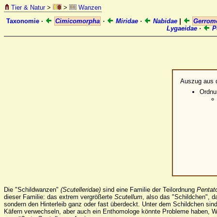
Tier & Natur
>
>
Wanzen
Taxonomie
·
Cimicomorpha
·
Miridae
·
Nabidae
|
Gerrom
Lygaeidae
·
P
Auszug aus 
Ordn
Die "Schildwanzen"
(Scutelleridae)
sind eine Familie der Teilordnung
Penta
dieser Familie: das extrem vergrößerte
Scutellum
, also das "Schildchen", d
sondern den Hinterleib ganz oder fast überdeckt. Unter dem Schildchen sind 
Käfern verwechseln, aber auch ein Enthomologe könnte Probleme haben, W