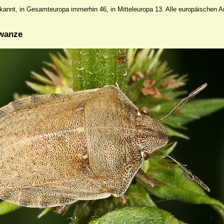
annt, in Gesamteuropa immerhin 46, in Mitteleuropa 13. Alle europäischen Ar
nwanze