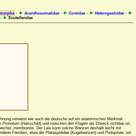
omorpha
·
Acanthosomatidae
·
Coreidae
·
Heterogastridae
·
·
Scutelleridae
chnung verweist wie auch die deutsche auf ein anatomisches Merkmal
en
Pronotum
(Halsschild) und zwischen den Flügeln als Dreieck sichtbar ist,
weicher, membranös. Der Laie kann solche Wanzen deshalb leicht mit
nderer Familien, etwa der
Plataspididae
(Kugelwanzen) und
Podopinae
, ein