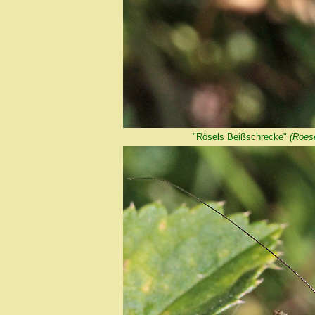
"Rösels Beißschrecke"
(Roese