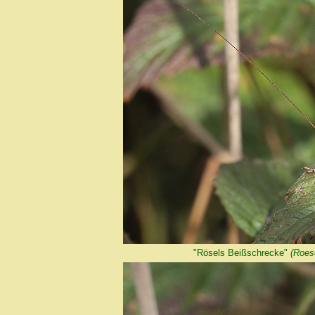
"Rösels Beißschrecke"
(Roese