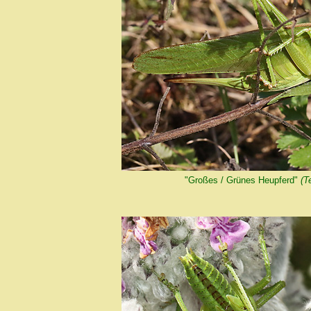
"Großes / Grünes Heupferd"
(T