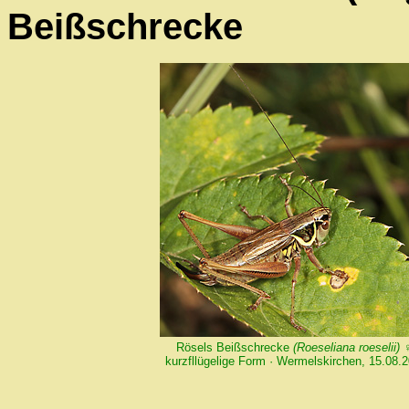
Beißschrecke
Rösels Beißschrecke
(Roeseliana roeselii)
♀
kurzfllügelige Form · Wermelskirchen, 15.08.