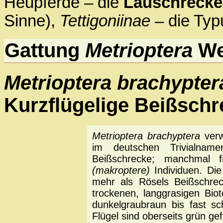
Heupferde – die
Lauschreck
Sinne),
Tettigoniinae
– die Typu
Gattung
Metrioptera
We
Metrioptera brachypter
Kurzflügelige Beißschr
Metrioptera brachyptera
verw
im deutschen Trivialnamen
Beißschrecke; manchmal f
(makroptere)
Individuen. Die
mehr als Rösels Beißschrec
trockenen, langgrasigen Biot
dunkelgraubraun bis fast sc
Flügel sind oberseits grün gef