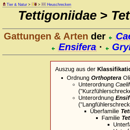
Tier & Natur
>
>
Heuschrecken
Tettigoniidae
>
Tet
Gattungen & Arten
der
Cae
Ensifera
·
Gryl
Auszug aus der
Klassifikati
Ordnung
Orthoptera
Oli
Unterordnung
Caeli
("Kurzfühlerschreck
Unterordnung
Ensif
("Langfühlerschreck
Überfamilie
Tet
Familie
Tet
Unterf