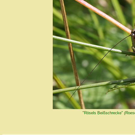
"Rösels Beißschrecke"
(Roese