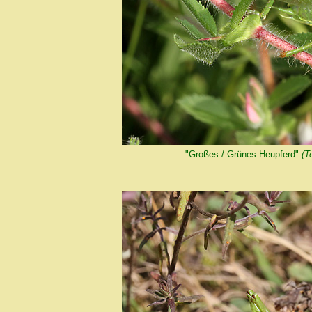
"Großes / Grünes Heupferd"
(T