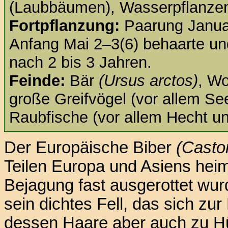
(Laubbäumen), Wasserpflanzen
Fortpflanzung:
Paarung Januar
Anfang Mai 2–3(6) behaarte un
nach 2 bis 3 Jahren.
Feinde:
Bär
(Ursus arctos)
, Wo
große Greifvögel (vor allem Se
Raubfische (vor allem Hecht u
Der Europäische Biber
(Castor
Teilen Europa und Asiens heim
Bejagung fast ausgerottet wur
sein dichtes Fell, das sich zu
dessen Haare aber auch zu H