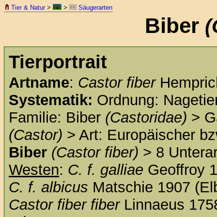
Tier & Natur
>
>
Säugerarten
Biber
(
Tierportrait
Artname
:
Castor fiber
Hempric
Systematik:
Ordnung: Nagetie
Familie: Biber
(Castoridae)
> Ga
(Castor)
> Art: Europäischer bz
Biber
(Castor fiber)
> 8 Unterar
Westen
:
C. f. galliae
Geoffroy 1
C. f. albicus
Matschie 1907 (El
Castor fiber fiber
Linnaeus 1758