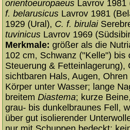
orientoeuropaeus
Lavrov 1981
f. belarusicus
Lavrov 1981 (Bel
1929 (Ural),
C. f. birulai
Serebre
tuvinicus
Lavrov 1969 (Südsibir
Merkmale:
größer als die Nutr
102 cm, Schwanz ("Kelle") bis c
Steuerung & Fetteinlagerung), 
sichtbaren Hals, Augen, Ohren
Körper unter Wasser; lange Na
breitem
Diastema
; kurze Beine
grau- bis dunkelbraunes Fell
über gut isolierender Unterwoll
nur mit Schuppen bedeckt; ke