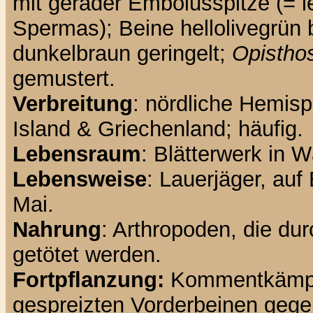
mit gerader Embolusspitze (= le
Spermas); Beine hellolivegrün 
dunkelbraun geringelt;
Opisth
gemustert.
Verbreitung
: nördliche Hemisp
Island & Griechenland; häufig.
Lebensraum
: Blätterwerk in 
Lebensweise
: Lauerjäger, auf 
Mai.
Nahrung
: Arthropoden, die du
getötet werden.
Fortpflanzung:
Kommentkämpfe 
gespreizten Vorderbeinen geg