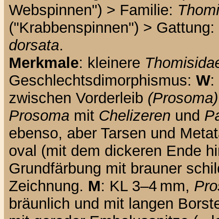
Webspinnen") > Familie:
Thomi
("Krabbenspinnen") > Gattung:
dorsata
.
Merkmale
: kleinere
Thomisida
Geschlechtsdimorphismus:
W
:
zwischen Vorderleib
(Prosoma)
Prosoma
mit
Chelizeren
und
P
ebenso, aber Tarsen und Metat
oval (mit dem dickeren Ende hi
Grundfärbung mit brauner schi
Zeichnung.
M
: KL 3–4 mm,
Pr
bräunlich und mit langen Bors